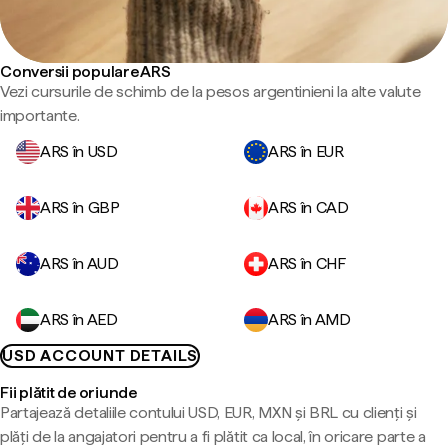
Conversii populare ARS
Vezi cursurile de schimb de la pesos argentinieni la alte valute
importante.
ARS în USD
ARS în EUR
ARS în GBP
ARS în CAD
ARS în AUD
ARS în CHF
ARS în AED
ARS în AMD
USD ACCOUNT DETAILS
Fii plătit de oriunde
Partajează detaliile contului USD, EUR, MXN și BRL cu clienți și
plăți de la angajatori pentru a fi plătit ca local, în oricare parte a