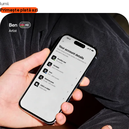
lumii.
Primește plată azi