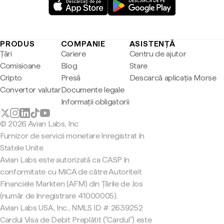
PRODUS
COMPANIE
ASISTENȚĂ
Țări
Cariere
Centru de ajutor
Comisioane
Blog
Stare
Cripto
Presă
Descarcă aplicația Morse
Convertor valutar
Documente legale
Informații obligatorii
© 2026 Avian Labs, Inc
Furnizor de servicii monetare înregistrat în
Statele Unite
Avian Labs este autorizată ca CASP în
conformitate cu MiCA de către Autoriteit
Financiële Markten (AFM) din Țările de Jos
(număr de înregistrare 41000005).
Avian Labs USA, Inc., NMLS ID # 2639252
Cardul Visa de Debit Preplătit ("Cardul") este