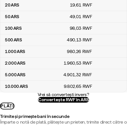
20
ARS
19
,61
RWF
50
ARS
49
,01
RWF
100
ARS
98
,03
RWF
500
ARS
490
,13
RWF
1.000
ARS
980
,26
RWF
2.000
ARS
1.960
,53
RWF
5.000
ARS
4.901
,32
RWF
10.000
ARS
9.802
,65
RWF
Vrei să convertești invers?
Convertește RWF în ARS
PLĂȚI
Trimite și primește bani în secunde
Împarte o notă de plată, plătește un prieten, trimite direct către o