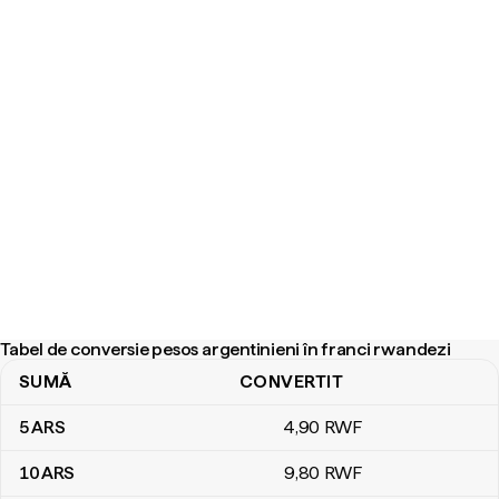
Tabel de conversie pesos argentinieni în franci rwandezi
SUMĂ
CONVERTIT
Tabel de conversie pesos argentinieni în franci rwandezi
5
ARS
4
,90
RWF
10
ARS
9
,80
RWF