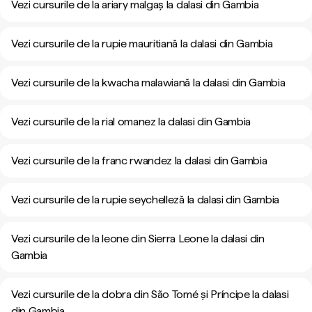
Vezi cursurile de la ariary malgaș la dalasi din Gambia
Vezi cursurile de la rupie mauritiană la dalasi din Gambia
Vezi cursurile de la kwacha malawiană la dalasi din Gambia
Vezi cursurile de la rial omanez la dalasi din Gambia
Vezi cursurile de la franc rwandez la dalasi din Gambia
Vezi cursurile de la rupie seychelleză la dalasi din Gambia
Vezi cursurile de la leone din Sierra Leone la dalasi din
Gambia
Vezi cursurile de la dobra din São Tomé și Príncipe la dalasi
din Gambia