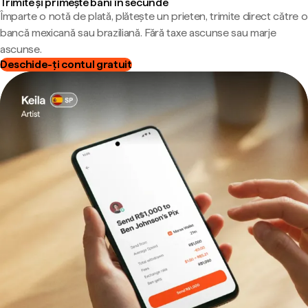
Trimite și primește bani în secunde
Împarte o notă de plată, plătește un prieten, trimite direct către o
bancă mexicană sau braziliană. Fără taxe ascunse sau marje
ascunse.
Deschide-ți contul gratuit