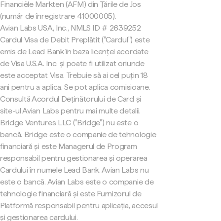
Financiële Markten (AFM) din Țările de Jos
(număr de înregistrare 41000005).
Avian Labs USA, Inc., NMLS ID # 2639252
Cardul Visa de Debit Preplătit ("Cardul") este
emis de Lead Bank în baza licenței acordate
de Visa U.S.A. Inc. și poate fi utilizat oriunde
este acceptat Visa. Trebuie să ai cel puțin 18
ani pentru a aplica. Se pot aplica comisioane.
Consultă Acordul Deținătorului de Card și
site-ul Avian Labs pentru mai multe detalii.
Bridge Ventures LLC ("Bridge") nu este o
bancă. Bridge este o companie de tehnologie
financiară și este Managerul de Program
responsabil pentru gestionarea și operarea
Cardului în numele Lead Bank. Avian Labs nu
este o bancă. Avian Labs este o companie de
tehnologie financiară și este Furnizorul de
Platformă responsabil pentru aplicația, accesul
și gestionarea cardului.