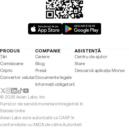
PRODUS
COMPANIE
ASISTENȚĂ
Țări
Cariere
Centru de ajutor
Comisioane
Blog
Stare
Cripto
Presă
Descarcă aplicația Morse
Convertor valutar
Documente legale
Informații obligatorii
© 2026 Avian Labs, Inc
Furnizor de servicii monetare înregistrat în
Statele Unite
Avian Labs este autorizată ca CASP în
conformitate cu MiCA de către Autoriteit