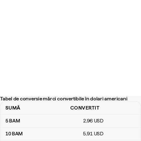
Tabel de conversie mărci convertibile în dolari americani
SUMĂ
CONVERTIT
Tabel de conversie mărci convertibile în dolari americani
5
BAM
2
,96
USD
10
BAM
5
,91
USD