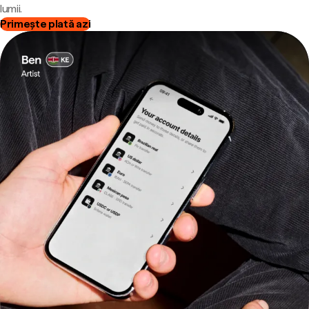
lumii.
Primește plată azi