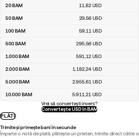
20
BAM
11
,82
USD
50
BAM
29
,56
USD
100
BAM
59
,11
USD
500
BAM
295
,56
USD
1.000
BAM
591
,12
USD
2.000
BAM
1.182
,24
USD
5.000
BAM
2.955
,61
USD
10.000
BAM
5.911
,21
USD
Vrei să convertești invers?
Convertește USD în BAM
PLĂȚI
Trimite și primește bani în secunde
Împarte o notă de plată, plătește un prieten, trimite direct către o