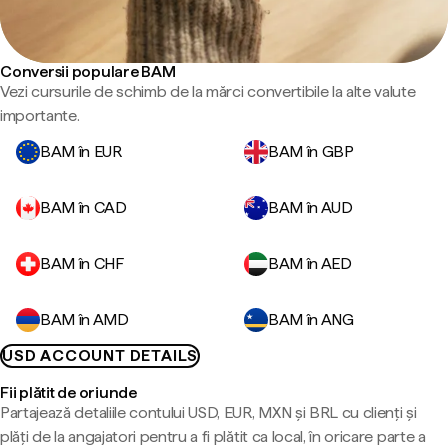
Conversii populare BAM
Vezi cursurile de schimb de la mărci convertibile la alte valute
importante.
BAM în EUR
BAM în GBP
BAM în CAD
BAM în AUD
BAM în CHF
BAM în AED
BAM în AMD
BAM în ANG
USD ACCOUNT DETAILS
Fii plătit de oriunde
Partajează detaliile contului USD, EUR, MXN și BRL cu clienți și
plăți de la angajatori pentru a fi plătit ca local, în oricare parte a