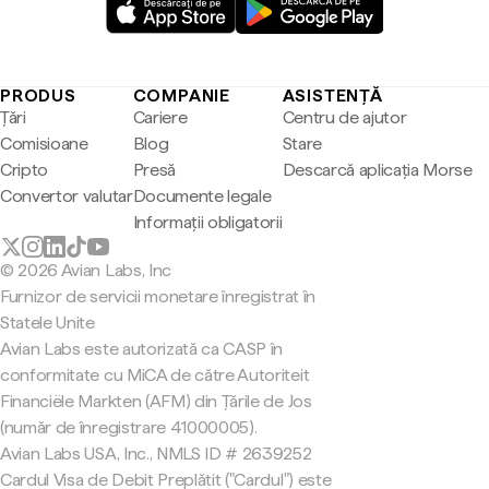
PRODUS
COMPANIE
ASISTENȚĂ
Țări
Cariere
Centru de ajutor
Comisioane
Blog
Stare
Cripto
Presă
Descarcă aplicația Morse
Convertor valutar
Documente legale
Informații obligatorii
© 2026 Avian Labs, Inc
Furnizor de servicii monetare înregistrat în
Statele Unite
Avian Labs este autorizată ca CASP în
conformitate cu MiCA de către Autoriteit
Financiële Markten (AFM) din Țările de Jos
(număr de înregistrare 41000005).
Avian Labs USA, Inc., NMLS ID # 2639252
Cardul Visa de Debit Preplătit ("Cardul") este