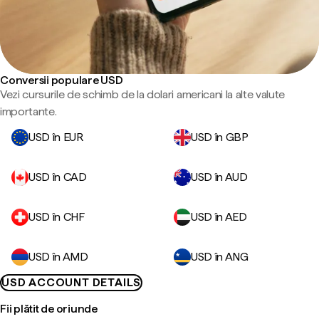
Conversii populare USD
Vezi cursurile de schimb de la dolari americani la alte valute
importante.
USD în EUR
USD în GBP
USD în CAD
USD în AUD
USD în CHF
USD în AED
USD în AMD
USD în ANG
USD ACCOUNT DETAILS
Fii plătit de oriunde