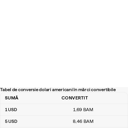
Tabel de conversie dolari americani în mărci convertibile
SUMĂ
CONVERTIT
Tabel de conversie dolari americani în mărci convertibile
1
USD
1
,69
BAM
5
USD
8
,46
BAM