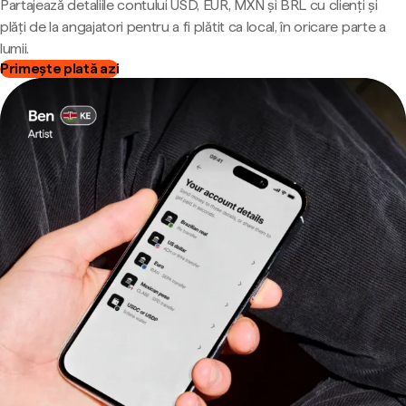
Partajează detaliile contului USD, EUR, MXN și BRL cu clienți și
plăți de la angajatori pentru a fi plătit ca local, în oricare parte a
lumii.
Primește plată azi