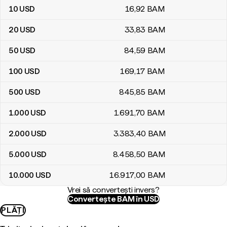
10
USD
16
,92
BAM
20
USD
33
,83
BAM
50
USD
84
,59
BAM
100
USD
169
,17
BAM
500
USD
845
,85
BAM
1.000
USD
1.691
,70
BAM
2.000
USD
3.383
,40
BAM
5.000
USD
8.458
,50
BAM
10.000
USD
16.917
,00
BAM
Vrei să convertești invers?
Convertește BAM în USD
PLĂȚI