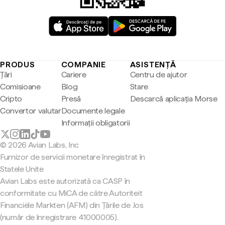
PRODUS
COMPANIE
ASISTENȚĂ
Țări
Cariere
Centru de ajutor
Comisioane
Blog
Stare
Cripto
Presă
Descarcă aplicația Morse
Convertor valutar
Documente legale
Informații obligatorii
© 2026 Avian Labs, Inc
Furnizor de servicii monetare înregistrat în
Statele Unite
Avian Labs este autorizată ca CASP în
conformitate cu MiCA de către Autoriteit
Financiële Markten (AFM) din Țările de Jos
(număr de înregistrare 41000005).