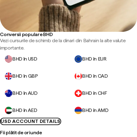
Conversii populare BHD
Vezi cursurile de schimb de la dinari din Bahrain la alte valute
importante.
BHD în USD
BHD în EUR
BHD în GBP
BHD în CAD
BHD în AUD
BHD în CHF
BHD în AED
BHD în AMD
USD ACCOUNT DETAILS
Fii plătit de oriunde