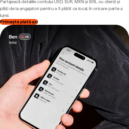
Partajează detaliile contului USD, EUR, MXN și BRL cu clienți și
plăți de la angajatori pentru a fi plătit ca local, în oricare parte a
lumii.
Primește plată azi