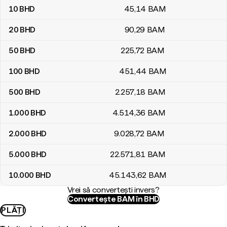
10
BHD
45
,14
BAM
20
BHD
90
,29
BAM
50
BHD
225
,72
BAM
100
BHD
451
,44
BAM
500
BHD
2.257
,18
BAM
1.000
BHD
4.514
,36
BAM
2.000
BHD
9.028
,72
BAM
5.000
BHD
22.571
,81
BAM
10.000
BHD
45.143
,62
BAM
Vrei să convertești invers?
Convertește BAM în BHD
PLĂȚI