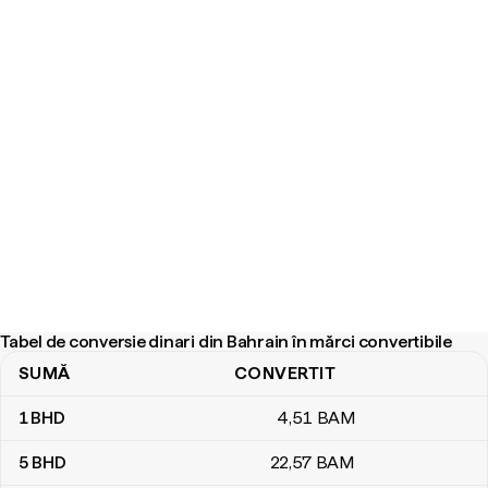
Tabel de conversie dinari din Bahrain în mărci convertibile
SUMĂ
CONVERTIT
Tabel de conversie dinari din Bahrain în mărci convertibile
1
BHD
4
,51
BAM
5
BHD
22
,57
BAM