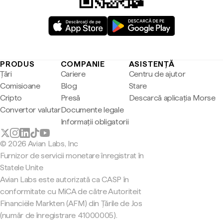
PRODUS
COMPANIE
ASISTENȚĂ
Țări
Cariere
Centru de ajutor
Comisioane
Blog
Stare
Cripto
Presă
Descarcă aplicația Morse
Convertor valutar
Documente legale
Informații obligatorii
© 2026 Avian Labs, Inc
Furnizor de servicii monetare înregistrat în
Statele Unite
Avian Labs este autorizată ca CASP în
conformitate cu MiCA de către Autoriteit
Financiële Markten (AFM) din Țările de Jos
(număr de înregistrare 41000005).