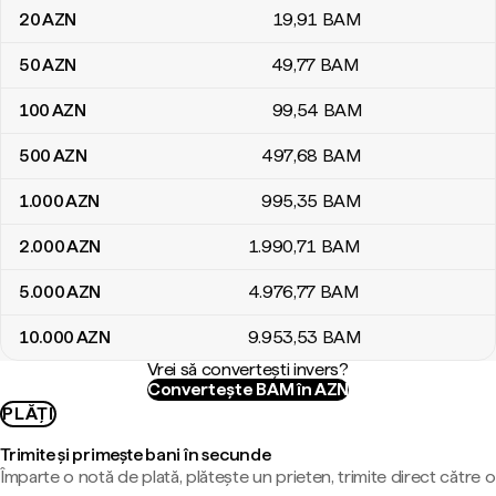
20
AZN
19
,91
BAM
50
AZN
49
,77
BAM
100
AZN
99
,54
BAM
500
AZN
497
,68
BAM
1.000
AZN
995
,35
BAM
2.000
AZN
1.990
,71
BAM
5.000
AZN
4.976
,77
BAM
10.000
AZN
9.953
,53
BAM
Vrei să convertești invers?
Convertește BAM în AZN
PLĂȚI
Trimite și primește bani în secunde
Împarte o notă de plată, plătește un prieten, trimite direct către o