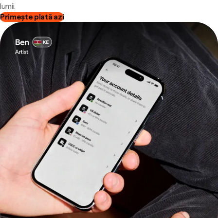
lumii.
Primește plată azi