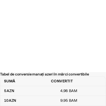
Tabel de conversie manați azeri în mărci convertibile
SUMĂ
CONVERTIT
Tabel de conversie manați azeri în mărci convertibile
5
AZN
4
,98
BAM
10
AZN
9
,95
BAM