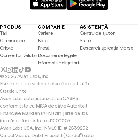
PRODUS
COMPANIE
ASISTENȚĂ
Țări
Cariere
Centru de ajutor
Comisioane
Blog
Stare
Cripto
Presă
Descarcă aplicația Morse
Convertor valutar
Documente legale
Informații obligatorii
© 2026 Avian Labs, Inc
Furnizor de servicii monetare înregistrat în
Statele Unite
Avian Labs este autorizată ca CASP în
conformitate cu MiCA de către Autoriteit
Financiële Markten (AFM) din Țările de Jos
(număr de înregistrare 41000005).
Avian Labs USA, Inc., NMLS ID # 2639252
Cardul Visa de Debit Preplătit ("Cardul") este