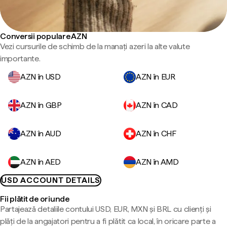
Conversii populare AZN
Vezi cursurile de schimb de la manați azeri la alte valute
importante.
AZN în USD
AZN în EUR
AZN în GBP
AZN în CAD
AZN în AUD
AZN în CHF
AZN în AED
AZN în AMD
USD ACCOUNT DETAILS
Fii plătit de oriunde
Partajează detaliile contului USD, EUR, MXN și BRL cu clienți și
plăți de la angajatori pentru a fi plătit ca local, în oricare parte a