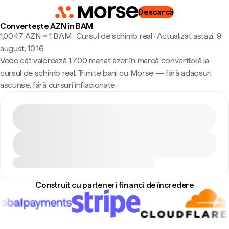
Descarcă
Convertește AZN în BAM
1,0047 AZN ≈ 1 BAM · Cursul de schimb real
·
Actualizat astăzi, 9
august, 10:16
Vede cât valorează 1.700 manat azer în marcă convertibilă la
cursul de schimb real. Trimite bani cu Morse — fără adaosuri
ascunse, fără cursuri inflacionate.
Construit cu parteneri financi de încredere