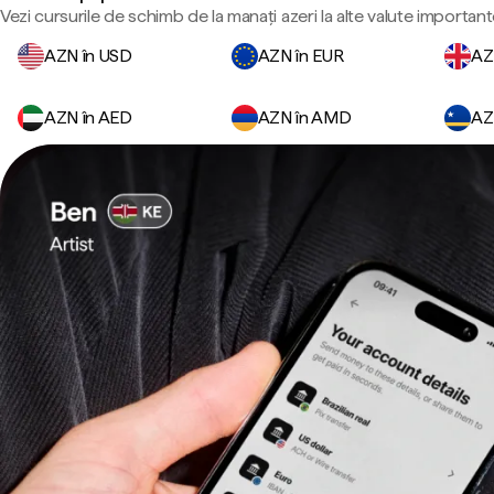
Vezi cursurile de schimb de la manați azeri la alte valute important
AZN în USD
AZN în EUR
AZ
AZN în AED
AZN în AMD
AZ