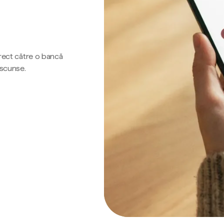
irect către o bancă
ascunse.