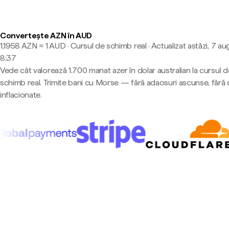
Convertește AZN în AUD
1,1958 AZN ≈ 1 AUD · Cursul de schimb real
·
Actualizat astăzi, 7 au
8:37
Vede cât valorează 1.700 manat azer în dolar australian la cursul d
schimb real. Trimite bani cu Morse — fără adaosuri ascunse, fără 
inflacionate.