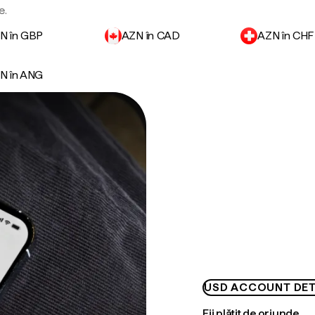
e.
N în GBP
AZN în CAD
AZN în CHF
N în ANG
USD ACCOUNT DET
Fii plătit de oriunde