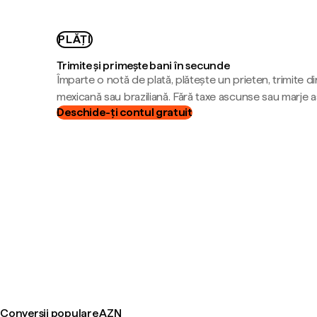
PLĂȚI
Trimite și primește bani în secunde
Împarte o notă de plată, plătește un prieten, trimite d
mexicană sau braziliană. Fără taxe ascunse sau marje 
Deschide-ți contul gratuit
Conversii populare AZN