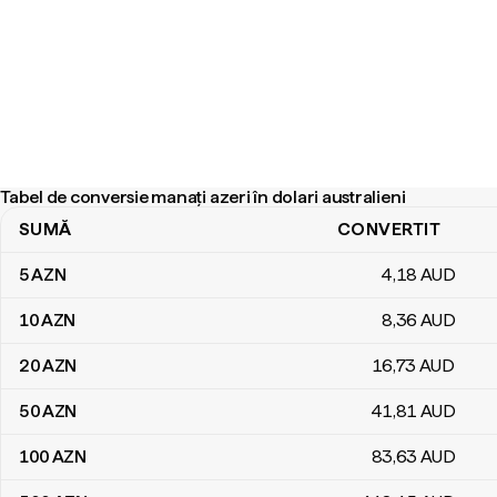
Tabel de conversie manați azeri în dolari australieni
SUMĂ
CONVERTIT
Tabel de conversie manați azeri în dolari australieni
5
AZN
4
,18
AUD
10
AZN
8
,36
AUD
20
AZN
16
,73
AUD
50
AZN
41
,81
AUD
100
AZN
83
,63
AUD