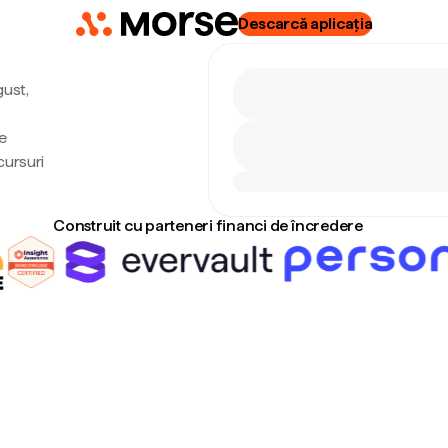
Descarcă aplicația
gust,
e
cursuri
Construit cu parteneri financi de încredere