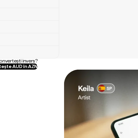
convertești invers?
ește AUD în AZN