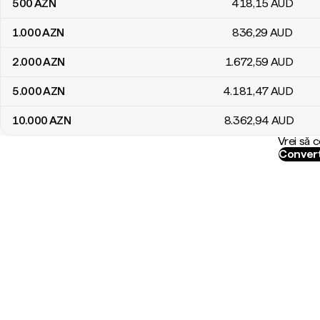
500
AZN
418
,15
AUD
1.000
AZN
836
,29
AUD
2.000
AZN
1.672
,59
AUD
5.000
AZN
4.181
,47
AUD
10.000
AZN
8.362
,94
AUD
Vrei să 
Convert