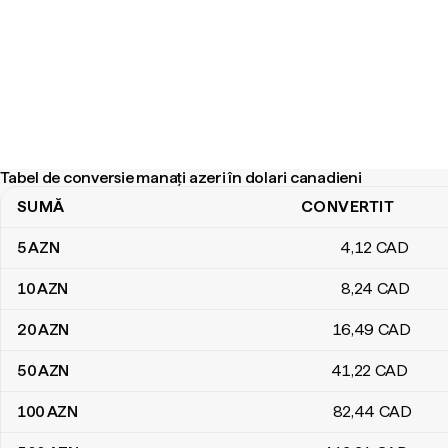
Tabel de conversie manați azeri în dolari canadieni
SUMĂ
CONVERTIT
Tabel de conversie manați azeri în dolari canadieni
5
AZN
4
,12
CAD
10
AZN
8
,24
CAD
20
AZN
16
,49
CAD
50
AZN
41
,22
CAD
100
AZN
82
,44
CAD