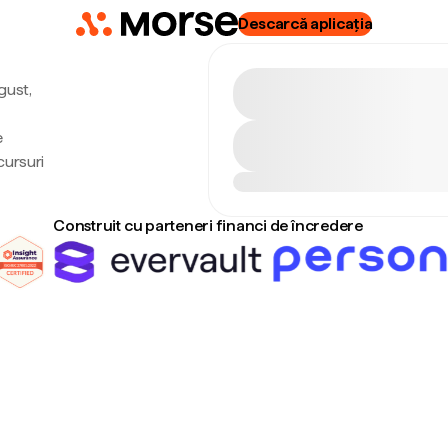
Descarcă aplicația
gust,
e
cursuri
Construit cu parteneri financi de încredere