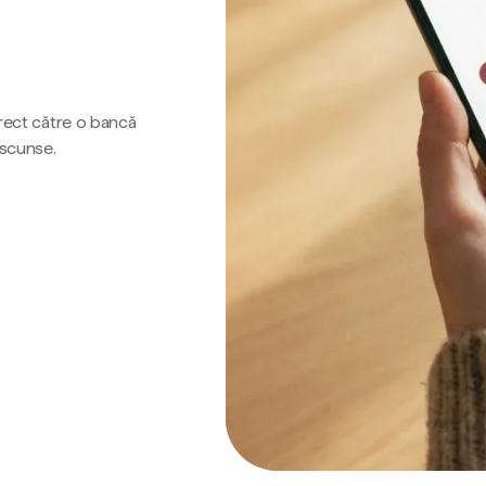
irect către o bancă
ascunse.