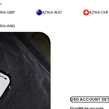
e.
N în GBP
AZN în AUD
AZN în CHF
N în ANG
USD ACCOUNT DET
Fii plătit de oriunde