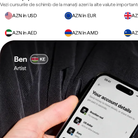
Vezi cursurile de schimb de la manați azeri la alte valute important
AZN în USD
AZN în EUR
AZ
AZN în AED
AZN în AMD
AZ