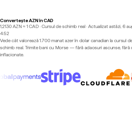
Convertește AZN în CAD
1,2130 AZN ≈ 1 CAD · Cursul de schimb real
·
Actualizat astăzi, 6 au
4:52
Vede cât valorează 1.700 manat azer în dolar canadian la cursul d
schimb real. Trimite bani cu Morse — fără adaosuri ascunse, fără 
inflacionate.