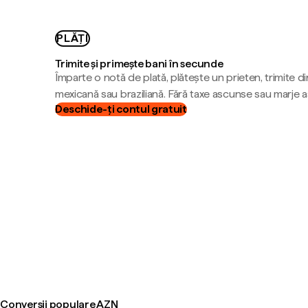
PLĂȚI
Trimite și primește bani în secunde
Împarte o notă de plată, plătește un prieten, trimite d
mexicană sau braziliană. Fără taxe ascunse sau marje 
Deschide-ți contul gratuit
Conversii populare AZN