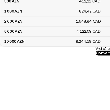
500
AZN
412
,21
CAD
1.000
AZN
824
,42
CAD
2.000
AZN
1.648
,84
CAD
5.000
AZN
4.122
,09
CAD
10.000
AZN
8.244
,18
CAD
Vrei să 
Convert