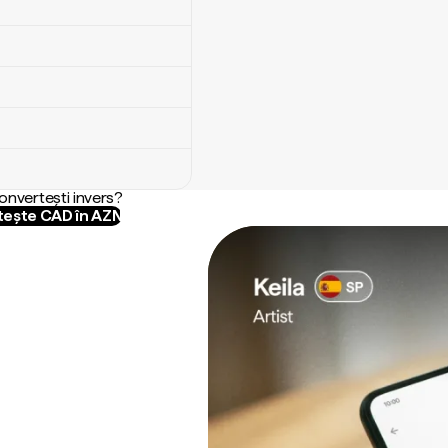
convertești invers?
ește CAD în AZN