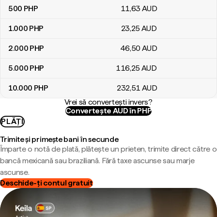
500
PHP
11
,63
AUD
1.000
PHP
23
,25
AUD
2.000
PHP
46
,50
AUD
5.000
PHP
116
,25
AUD
10.000
PHP
232
,51
AUD
Vrei să convertești invers?
Convertește AUD în PHP
PLĂȚI
Trimite și primește bani în secunde
Împarte o notă de plată, plătește un prieten, trimite direct către o
bancă mexicană sau braziliană. Fără taxe ascunse sau marje
ascunse.
Deschide-ți contul gratuit