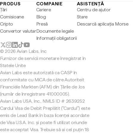
PRODUS
COMPANIE
ASISTENȚĂ
Țări
Cariere
Centru de ajutor
Comisioane
Blog
Stare
Cripto
Presă
Descarcă aplicația Morse
Convertor valutar
Documente legale
Informații obligatorii
© 2026 Avian Labs, Inc
Furnizor de servicii monetare înregistrat în
Statele Unite
Avian Labs este autorizată ca CASP în
conformitate cu MiCA de către Autoriteit
Financiële Markten (AFM) din Țările de Jos
(număr de înregistrare 41000005).
Avian Labs USA, Inc., NMLS ID # 2639252
Cardul Visa de Debit Preplătit ("Cardul") este
emis de Lead Bank în baza licenței acordate
de Visa U.S.A. Inc. și poate fi utilizat oriunde
este acceptat Visa. Trebuie să ai cel puțin 18