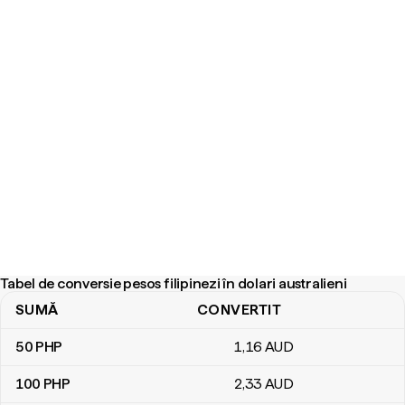
Tabel de conversie pesos filipinezi în dolari australieni
SUMĂ
CONVERTIT
Tabel de conversie pesos filipinezi în dolari australieni
50
PHP
1
,16
AUD
100
PHP
2
,33
AUD