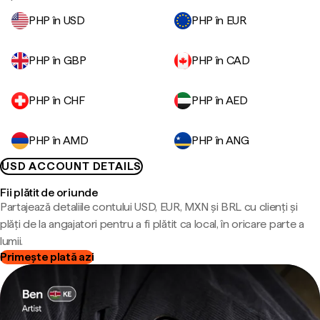
PHP în USD
PHP în EUR
PHP în GBP
PHP în CAD
PHP în CHF
PHP în AED
PHP în AMD
PHP în ANG
USD ACCOUNT DETAILS
Fii plătit de oriunde
Partajează detaliile contului USD, EUR, MXN și BRL cu clienți și
plăți de la angajatori pentru a fi plătit ca local, în oricare parte a
lumii.
Primește plată azi