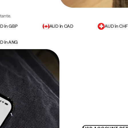
rtante.
D în GBP
AUD în CAD
AUD în CHF
D în ANG