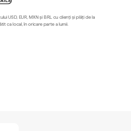
AILS
ului USD, EUR, MXN și BRL cu clienți și plăți de la
tit ca local, în oricare parte a lumii.