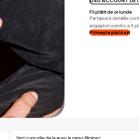
USD ACCOUNT DET
Fii plătit de oriunde
Partajează detaliile cont
angajatori pentru a fi plă
Primește plată azi
Vezi cursurile de la euro la peso filipinez