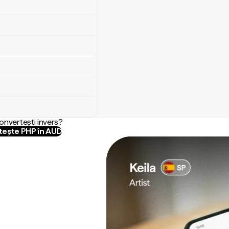
convertești invers?
ește PHP în AUD