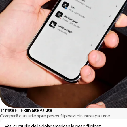
Trimite PHP din alte valute
Compară cursurile spre pesos filipinezi din întreaga lume.
Vezi cursurile de la dolar american la peso filipinez