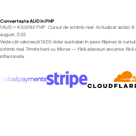
Convertește AUD în PHP
1 AUD ≈ 43,0092 PHP · Cursul de schimb real
·
Actualizat astăzi, 8
august, 3:02
Vede cât valorează 1.500 dolar australian în peso filipinez la cursu
schimb real. Trimite bani cu Morse — fără adaosuri ascunse, fără 
inflacionate.