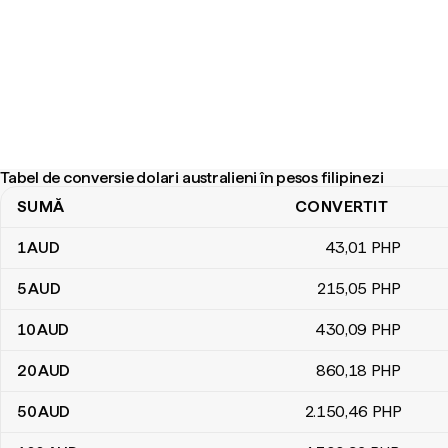
Tabel de conversie dolari australieni în pesos filipinezi
SUMĂ
CONVERTIT
Tabel de conversie dolari australieni în pesos filipinezi
1
AUD
43
,01
PHP
5
AUD
215
,05
PHP
10
AUD
430
,09
PHP
20
AUD
860
,18
PHP
50
AUD
2.150
,46
PHP