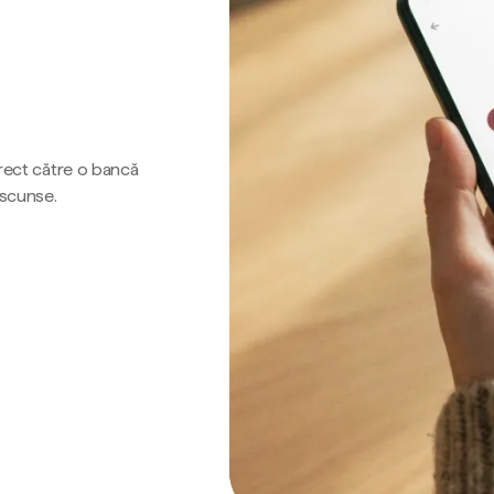
irect către o bancă
ascunse.