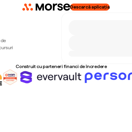
Descarcă aplicația
l de
cursuri
Construit cu parteneri financi de încredere