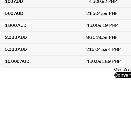
100
AUD
4.300
,92
PHP
500
AUD
21.504
,59
PHP
1.000
AUD
43.009
,19
PHP
2.000
AUD
86.018
,38
PHP
5.000
AUD
215.045
,94
PHP
10.000
AUD
430.091
,89
PHP
Vrei să 
Convert