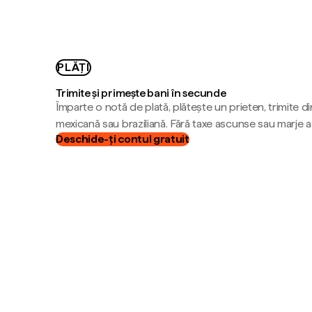
PLĂȚI
Trimite și primește bani în secunde
Împarte o notă de plată, plătește un prieten, trimite d
mexicană sau braziliană. Fără taxe ascunse sau marje 
Deschide-ți contul gratuit