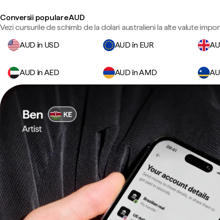
Conversii populare AUD
Vezi cursurile de schimb de la dolari australieni la alte valute impo
AUD în USD
AUD în EUR
AU
AUD în AED
AUD în AMD
AU