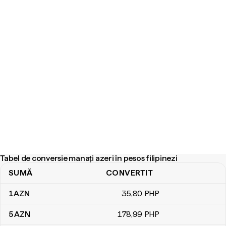
Tabel de conversie manați azeri în pesos filipinezi
SUMĂ
CONVERTIT
Tabel de conversie manați azeri în pesos filipinezi
1
AZN
35
,80
PHP
5
AZN
178
,99
PHP