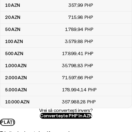
10
AZN
357
,99
PHP
20
AZN
715
,98
PHP
50
AZN
1.789
,94
PHP
100
AZN
3.579
,88
PHP
500
AZN
17.899
,41
PHP
1.000
AZN
35.798
,83
PHP
2.000
AZN
71.597
,66
PHP
5.000
AZN
178.994
,14
PHP
10.000
AZN
357.988
,28
PHP
Vrei să convertești invers?
Convertește PHP în AZN
PLĂȚI