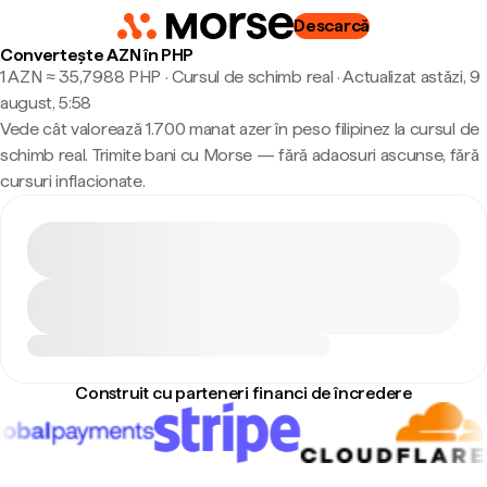
Descarcă
Convertește AZN în PHP
1 AZN ≈ 35,7988 PHP · Cursul de schimb real
·
Actualizat astăzi, 9
august, 5:58
Vede cât valorează 1.700 manat azer în peso filipinez la cursul de
schimb real. Trimite bani cu Morse — fără adaosuri ascunse, fără
cursuri inflacionate.
Construit cu parteneri financi de încredere