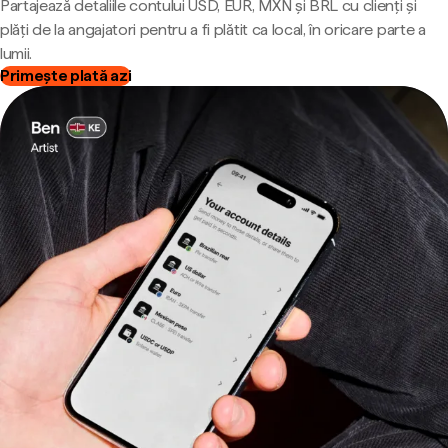
Partajează detaliile contului USD, EUR, MXN și BRL cu clienți și
plăți de la angajatori pentru a fi plătit ca local, în oricare parte a
lumii.
Primește plată azi