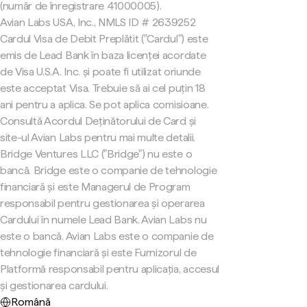
(număr de înregistrare 41000005).
Avian Labs USA, Inc., NMLS ID # 2639252
Cardul Visa de Debit Preplătit ("Cardul") este
emis de Lead Bank în baza licenței acordate
de Visa U.S.A. Inc. și poate fi utilizat oriunde
este acceptat Visa. Trebuie să ai cel puțin 18
ani pentru a aplica. Se pot aplica comisioane.
Consultă Acordul Deținătorului de Card și
site-ul Avian Labs pentru mai multe detalii.
Bridge Ventures LLC ("Bridge") nu este o
bancă. Bridge este o companie de tehnologie
financiară și este Managerul de Program
responsabil pentru gestionarea și operarea
Cardului în numele Lead Bank. Avian Labs nu
este o bancă. Avian Labs este o companie de
tehnologie financiară și este Furnizorul de
Platformă responsabil pentru aplicația, accesul
și gestionarea cardului.
Română