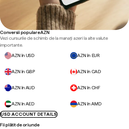
Conversii populare AZN
Vezi cursurile de schimb de la manați azeri la alte valute
importante.
AZN în USD
AZN în EUR
AZN în GBP
AZN în CAD
AZN în AUD
AZN în CHF
AZN în AED
AZN în AMD
USD ACCOUNT DETAILS
Fii plătit de oriunde