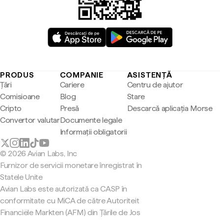
PRODUS
COMPANIE
ASISTENȚĂ
Țări
Cariere
Centru de ajutor
Comisioane
Blog
Stare
Cripto
Presă
Descarcă aplicația Morse
Convertor valutar
Documente legale
Informații obligatorii
© 2026 Avian Labs, Inc
Furnizor de servicii monetare înregistrat în
Statele Unite
Avian Labs este autorizată ca CASP în
conformitate cu MiCA de către Autoriteit
Financiële Markten (AFM) din Țările de Jos