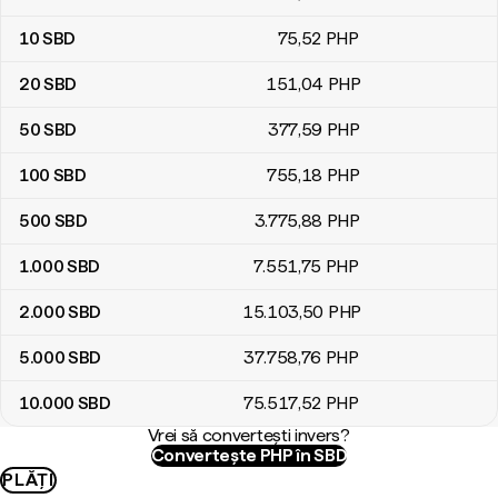
10
SBD
75
,52
PHP
20
SBD
151
,04
PHP
50
SBD
377
,59
PHP
100
SBD
755
,18
PHP
500
SBD
3.775
,88
PHP
1.000
SBD
7.551
,75
PHP
2.000
SBD
15.103
,50
PHP
5.000
SBD
37.758
,76
PHP
10.000
SBD
75.517
,52
PHP
Vrei să convertești invers?
Convertește PHP în SBD
PLĂȚI