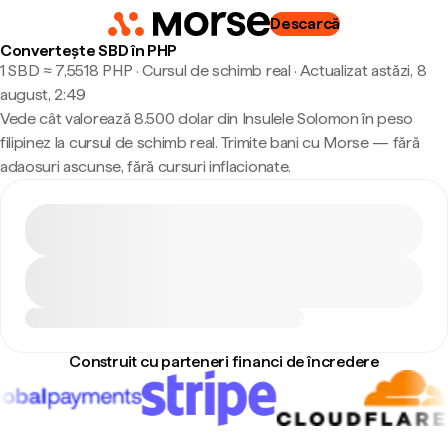
Descarcă
Convertește SBD în PHP
1 SBD ≈ 7,5518 PHP · Cursul de schimb real
·
Actualizat astăzi, 8
august, 2:49
Vede cât valorează 8.500 dolar din Insulele Solomon în peso
filipinez la cursul de schimb real. Trimite bani cu Morse — fără
adaosuri ascunse, fără cursuri inflacionate.
Construit cu parteneri financi de încredere