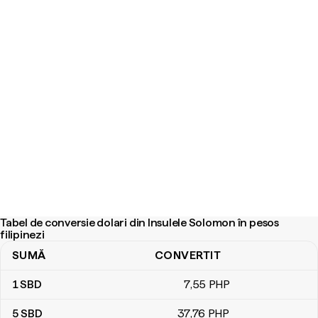
Tabel de conversie dolari din Insulele Solomon în pesos
filipinezi
SUMĂ
CONVERTIT
Tabel de conversie dolari din Insulele Solomon în pesos filipinezi
1
SBD
7
,55
PHP
5
SBD
37
,76
PHP