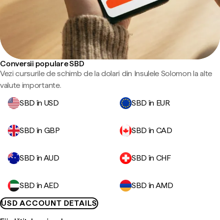
Conversii populare SBD
Vezi cursurile de schimb de la dolari din Insulele Solomon la alte
valute importante.
SBD în USD
SBD în EUR
SBD în GBP
SBD în CAD
SBD în AUD
SBD în CHF
SBD în AED
SBD în AMD
USD ACCOUNT DETAILS