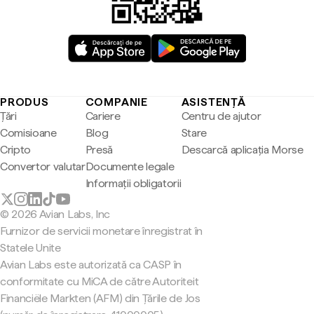
PRODUS
COMPANIE
ASISTENȚĂ
Țări
Cariere
Centru de ajutor
Comisioane
Blog
Stare
Cripto
Presă
Descarcă aplicația Morse
Convertor valutar
Documente legale
Informații obligatorii
© 2026 Avian Labs, Inc
Furnizor de servicii monetare înregistrat în
Statele Unite
Avian Labs este autorizată ca CASP în
conformitate cu MiCA de către Autoriteit
Financiële Markten (AFM) din Țările de Jos