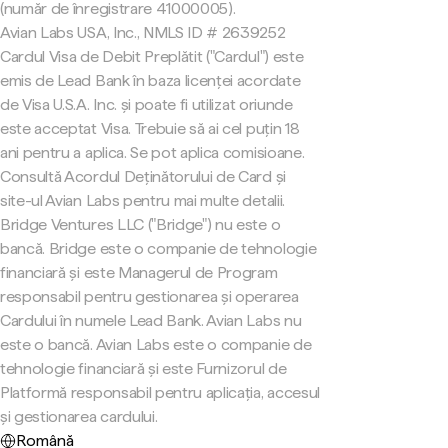
(număr de înregistrare 41000005).
Avian Labs USA, Inc., NMLS ID # 2639252
Cardul Visa de Debit Preplătit ("Cardul") este
emis de Lead Bank în baza licenței acordate
de Visa U.S.A. Inc. și poate fi utilizat oriunde
este acceptat Visa. Trebuie să ai cel puțin 18
ani pentru a aplica. Se pot aplica comisioane.
Consultă Acordul Deținătorului de Card și
site-ul Avian Labs pentru mai multe detalii.
Bridge Ventures LLC ("Bridge") nu este o
bancă. Bridge este o companie de tehnologie
financiară și este Managerul de Program
responsabil pentru gestionarea și operarea
Cardului în numele Lead Bank. Avian Labs nu
este o bancă. Avian Labs este o companie de
tehnologie financiară și este Furnizorul de
Platformă responsabil pentru aplicația, accesul
și gestionarea cardului.
Română