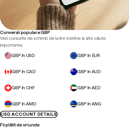
Conversii populare GBP
Vezi cursurile de schimb de la lire sterline la alte valute
importante.
GBP în USD
GBP în EUR
GBP în CAD
GBP în AUD
GBP în CHF
GBP în AED
GBP în AMD
GBP în ANG
USD ACCOUNT DETAILS
Fii plătit de oriunde