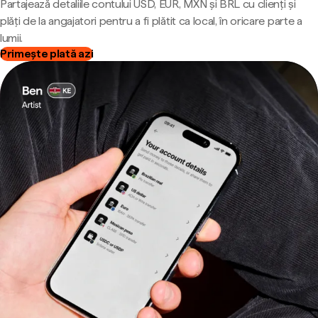
Partajează detaliile contului USD, EUR, MXN și BRL cu clienți și
plăți de la angajatori pentru a fi plătit ca local, în oricare parte a
lumii.
Primește plată azi