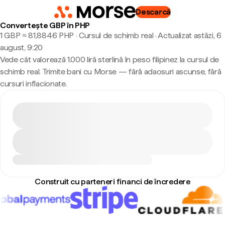
Descarcă
Convertește GBP în PHP
1 GBP ≈ 81,8846 PHP · Cursul de schimb real
·
Actualizat astăzi, 6
august, 9:20
Vede cât valorează 1.000 liră sterlină în peso filipinez la cursul de
schimb real. Trimite bani cu Morse — fără adaosuri ascunse, fără
cursuri inflacionate.
Construit cu parteneri financi de încredere