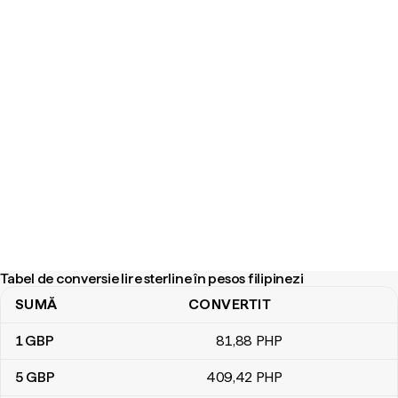
Tabel de conversie lire sterline în pesos filipinezi
SUMĂ
CONVERTIT
Tabel de conversie lire sterline în pesos filipinezi
1
GBP
81
,88
PHP
5
GBP
409
,42
PHP