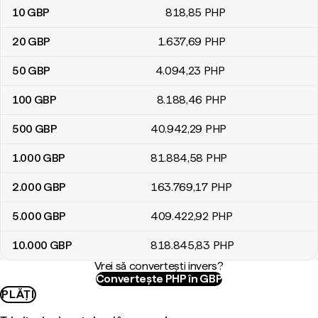
10
GBP
818
,85
PHP
20
GBP
1.637
,69
PHP
50
GBP
4.094
,23
PHP
100
GBP
8.188
,46
PHP
500
GBP
40.942
,29
PHP
1.000
GBP
81.884
,58
PHP
2.000
GBP
163.769
,17
PHP
5.000
GBP
409.422
,92
PHP
10.000
GBP
818.845
,83
PHP
Vrei să convertești invers?
Convertește PHP în GBP
PLĂȚI