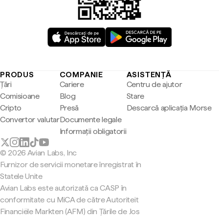
PRODUS
COMPANIE
ASISTENȚĂ
Țări
Cariere
Centru de ajutor
Comisioane
Blog
Stare
Cripto
Presă
Descarcă aplicația Morse
Convertor valutar
Documente legale
Informații obligatorii
© 2026 Avian Labs, Inc
Furnizor de servicii monetare înregistrat în
Statele Unite
Avian Labs este autorizată ca CASP în
conformitate cu MiCA de către Autoriteit
Financiële Markten (AFM) din Țările de Jos