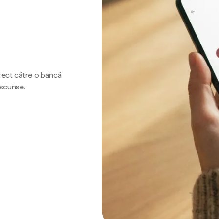
irect către o bancă
ascunse.