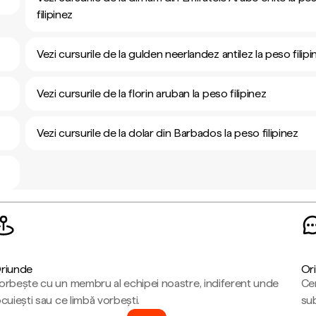
filipinez
Vezi cursurile de la gulden neerlandez antilez la peso filipi
Vezi cursurile de la florin aruban la peso filipinez
Vezi cursurile de la dolar din Barbados la peso filipinez
riunde
Ori
orbește cu un membru al echipei noastre, indiferent unde
Cen
ocuiești sau ce limbă vorbești.
sub