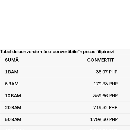
Tabel de conversie mărci convertibile în pesos filipinezi
SUMĂ
CONVERTIT
Tabel de conversie mărci convertibile în pesos filipinezi
1
BAM
35
,97
PHP
5
BAM
179
,83
PHP
10
BAM
359
,66
PHP
20
BAM
719
,32
PHP
50
BAM
1.798
,30
PHP