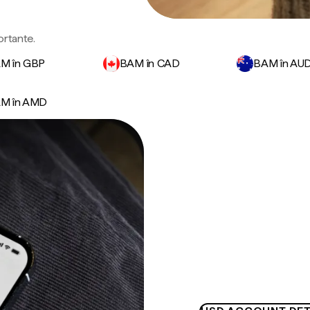
ortante.
M în GBP
BAM în CAD
BAM în AU
M în AMD