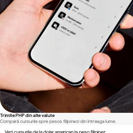
Trimite PHP din alte valute
Compară cursurile spre pesos filipinezi din întreaga lume.
Vezi cursurile de la dolar american la peso filipinez