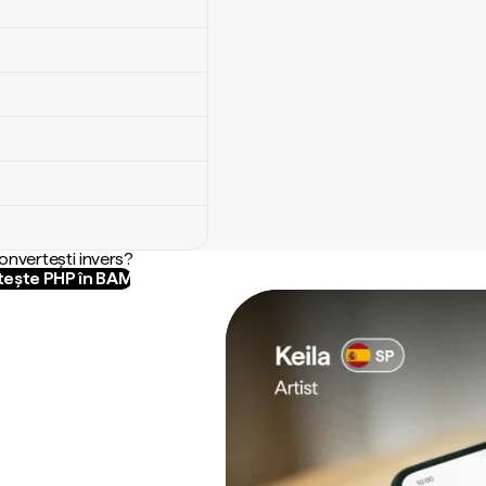
convertești invers?
ește PHP în BAM