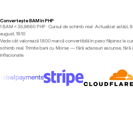
Convertește BAM în PHP
1 BAM ≈ 35,9660 PHP · Cursul de schimb real
·
Actualizat astăzi, 8
august, 18:10
Vede cât valorează 1.800 marcă convertibilă în peso filipinez la cu
schimb real. Trimite bani cu Morse — fără adaosuri ascunse, fără 
inflacionate.