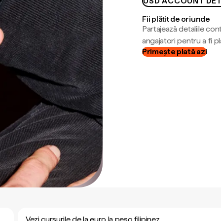
USD ACCOUNT DET
Fii plătit de oriunde
Partajează detaliile cont
angajatori pentru a fi plă
Primește plată azi
Vezi cursurile de la euro la peso filipinez