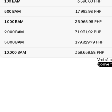
100
BAM
3.596
,60
PHP
500
BAM
17.982
,98
PHP
1.000
BAM
35.965
,96
PHP
2.000
BAM
71.931
,92
PHP
5.000
BAM
179.829
,79
PHP
10.000
BAM
359.659
,58
PHP
Vrei să 
Convert