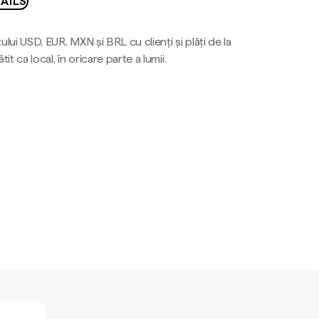
AILS
ului USD, EUR, MXN și BRL cu clienți și plăți de la
tit ca local, în oricare parte a lumii.