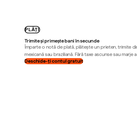
PLĂȚI
Trimite și primește bani în secunde
Împarte o notă de plată, plătește un prieten, trimite d
mexicană sau braziliană. Fără taxe ascunse sau marje 
Deschide-ți contul gratuit