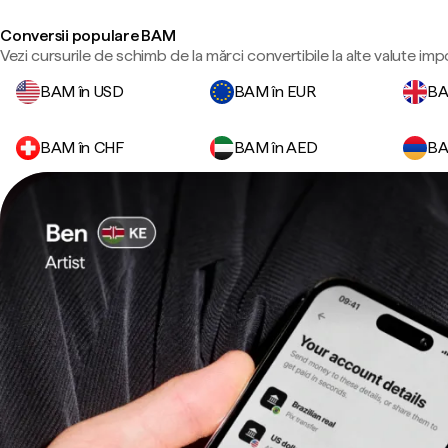
Conversii populare BAM
Vezi cursurile de schimb de la mărci convertibile la alte valute imp
BAM în USD
BAM în EUR
BA
BAM în CHF
BAM în AED
BA