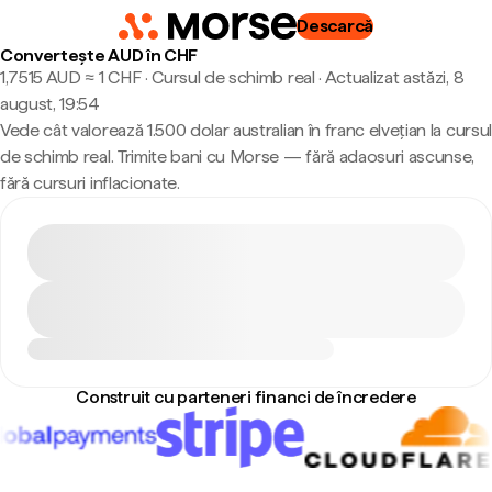
Descarcă
Convertește AUD în CHF
1,7515 AUD ≈ 1 CHF · Cursul de schimb real
·
Actualizat astăzi, 8
august, 19:54
Vede cât valorează 1.500 dolar australian în franc elvețian la cursul
de schimb real. Trimite bani cu Morse — fără adaosuri ascunse,
fără cursuri inflacionate.
Construit cu parteneri financi de încredere