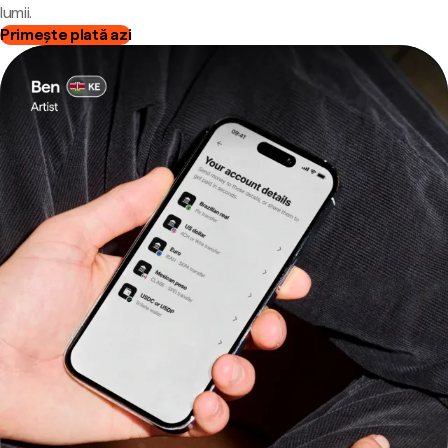
lumii.
Primește plată azi