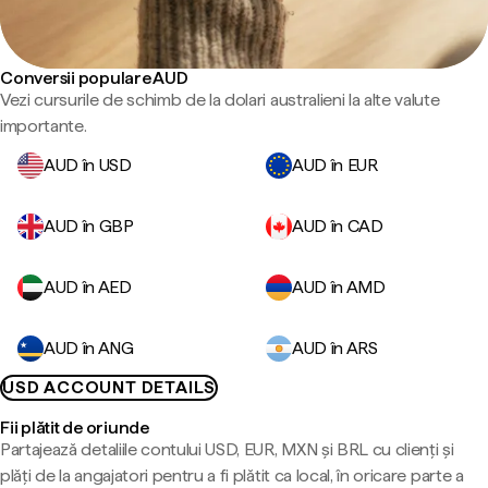
Conversii populare AUD
Vezi cursurile de schimb de la dolari australieni la alte valute
importante.
AUD în USD
AUD în EUR
AUD în GBP
AUD în CAD
AUD în AED
AUD în AMD
AUD în ANG
AUD în ARS
USD ACCOUNT DETAILS
Fii plătit de oriunde
Partajează detaliile contului USD, EUR, MXN și BRL cu clienți și
plăți de la angajatori pentru a fi plătit ca local, în oricare parte a