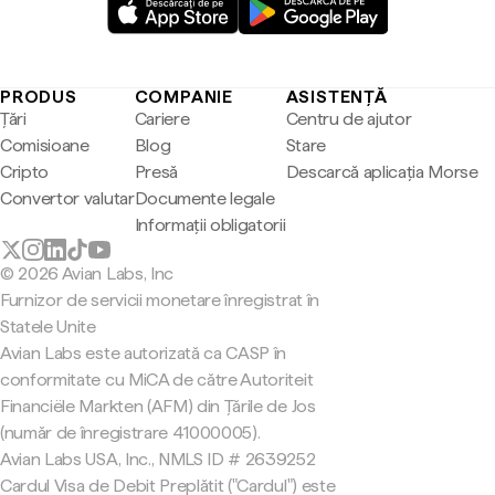
PRODUS
COMPANIE
ASISTENȚĂ
Țări
Cariere
Centru de ajutor
Comisioane
Blog
Stare
Cripto
Presă
Descarcă aplicația Morse
Convertor valutar
Documente legale
Informații obligatorii
© 2026 Avian Labs, Inc
Furnizor de servicii monetare înregistrat în
Statele Unite
Avian Labs este autorizată ca CASP în
conformitate cu MiCA de către Autoriteit
Financiële Markten (AFM) din Țările de Jos
(număr de înregistrare 41000005).
Avian Labs USA, Inc., NMLS ID # 2639252
Cardul Visa de Debit Preplătit ("Cardul") este