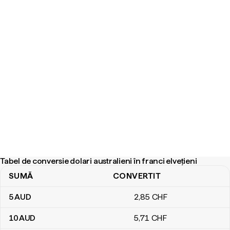
Tabel de conversie dolari australieni în franci elvețieni
SUMĂ
CONVERTIT
Tabel de conversie dolari australieni în franci elvețieni
5
AUD
2
,85
CHF
10
AUD
5
,71
CHF