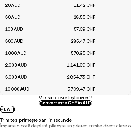
20
AUD
11
,42
CHF
50
AUD
28
,55
CHF
100
AUD
57
,09
CHF
500
AUD
285
,47
CHF
1.000
AUD
570
,95
CHF
2.000
AUD
1.141
,89
CHF
5.000
AUD
2.854
,73
CHF
10.000
AUD
5.709
,47
CHF
Vrei să convertești invers?
Convertește CHF în AUD
PLĂȚI
Trimite și primește bani în secunde
Împarte o notă de plată, plătește un prieten, trimite direct către o