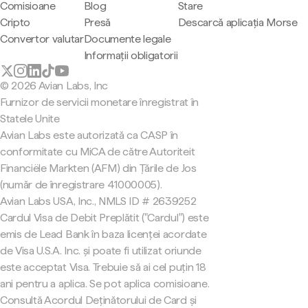
Comisioane
Blog
Stare
Cripto
Presă
Descarcă aplicația Morse
Convertor valutar
Documente legale
Informații obligatorii
© 2026 Avian Labs, Inc
Furnizor de servicii monetare înregistrat în
Statele Unite
Avian Labs este autorizată ca CASP în
conformitate cu MiCA de către Autoriteit
Financiële Markten (AFM) din Țările de Jos
(număr de înregistrare 41000005).
Avian Labs USA, Inc., NMLS ID # 2639252
Cardul Visa de Debit Preplătit ("Cardul") este
emis de Lead Bank în baza licenței acordate
de Visa U.S.A. Inc. și poate fi utilizat oriunde
este acceptat Visa. Trebuie să ai cel puțin 18
ani pentru a aplica. Se pot aplica comisioane.
Consultă Acordul Deținătorului de Card și