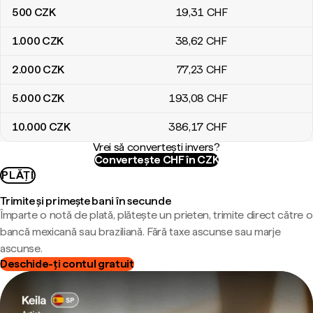
500
CZK
19
,31
CHF
1.000
CZK
38
,62
CHF
2.000
CZK
77
,23
CHF
5.000
CZK
193
,08
CHF
10.000
CZK
386
,17
CHF
Vrei să convertești invers?
Convertește CHF în CZK
PLĂȚI
Trimite și primește bani în secunde
Împarte o notă de plată, plătește un prieten, trimite direct către o
bancă mexicană sau braziliană. Fără taxe ascunse sau marje
ascunse.
Deschide-ți contul gratuit