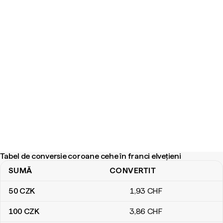
Tabel de conversie coroane cehe în franci elvețieni
SUMĂ
CONVERTIT
Tabel de conversie coroane cehe în franci elvețieni
50
CZK
1
,93
CHF
100
CZK
3
,86
CHF