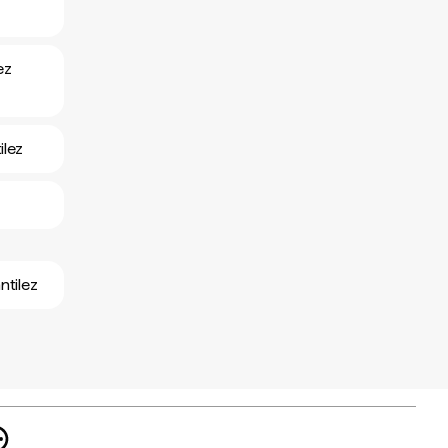
ez
ilez
ntilez