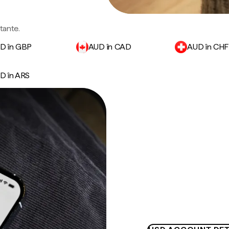
rtante.
D în GBP
AUD în CAD
AUD în CHF
D în ARS