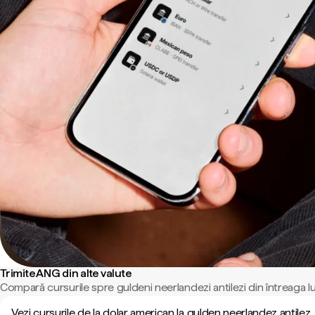
Trimite ANG din alte valute
Compară cursurile spre guldeni neerlandezi antilezi din întreaga l
Vezi cursurile de la dolar american la gulden neerlandez antilez