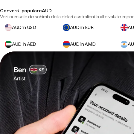
Conversii populare AUD
Vezi cursurile de schimb de la dolari australieni la alte valute impo
AUD în USD
AUD în EUR
AU
AUD în AED
AUD în AMD
AU