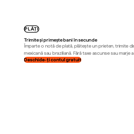
PLĂȚI
Trimite și primește bani în secunde
Împarte o notă de plată, plătește un prieten, trimite d
mexicană sau braziliană. Fără taxe ascunse sau marje 
Deschide-ți contul gratuit