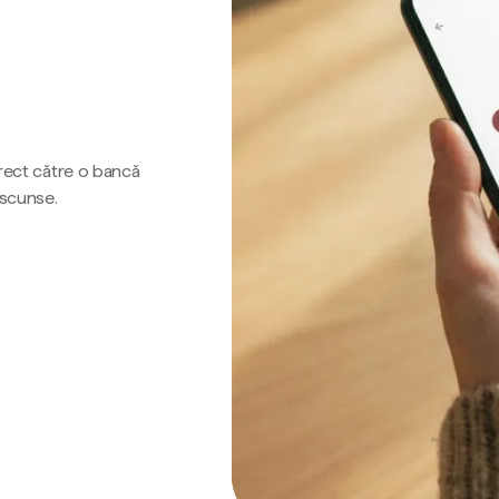
irect către o bancă
ascunse.