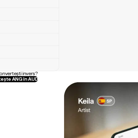
convertești invers?
ește ANG în AUD