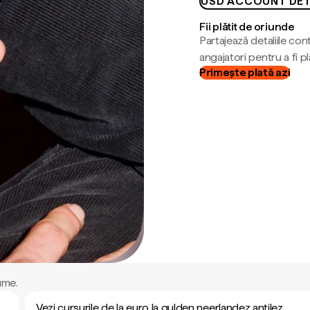
USD ACCOUNT DET
Fii plătit de oriunde
Partajează detaliile cont
angajatori pentru a fi plă
Primește plată azi
ume.
Vezi cursurile de la euro la gulden neerlandez antilez