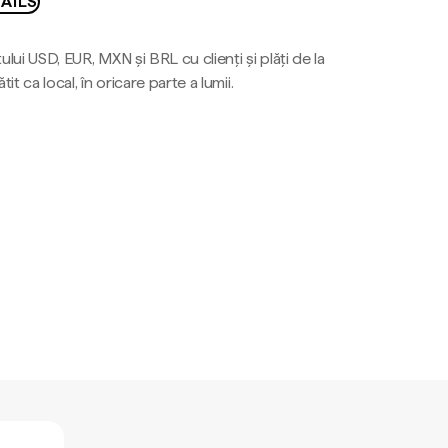
AILS
ului USD, EUR, MXN și BRL cu clienți și plăți de la
tit ca local, în oricare parte a lumii.