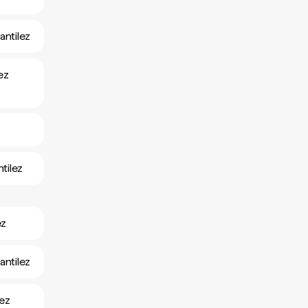
antilez
ez
ntilez
ez
antilez
dez