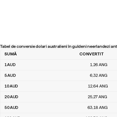
Tabel de conversie dolari australieni în guldeni neerlandezi ant
SUMĂ
CONVERTIT
Tabel de conversie dolari australieni în guldeni neerlandezi antilezi
1
AUD
1
,26
ANG
5
AUD
6
,32
ANG
10
AUD
12
,64
ANG
20
AUD
25
,27
ANG
50
AUD
63
,18
ANG