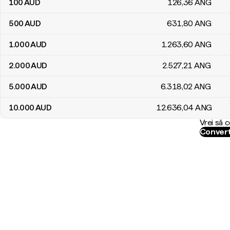
100
AUD
126
,36
ANG
500
AUD
631
,80
ANG
1.000
AUD
1.263
,60
ANG
2.000
AUD
2.527
,21
ANG
5.000
AUD
6.318
,02
ANG
10.000
AUD
12.636
,04
ANG
Vrei să 
Convert