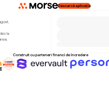
Descarcă aplicația
ugust,
lez la
unse,
Construit cu parteneri financi de încredere