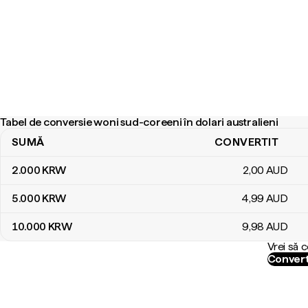
Tabel de conversie woni sud-coreeni în dolari australieni
SUMĂ
CONVERTIT
Tabel de conversie woni sud-coreeni în dolari australieni
2.000
KRW
2
,00
AUD
5.000
KRW
4
,99
AUD
10.000
KRW
9
,98
AUD
Vrei să 
Convert