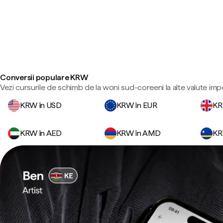
Conversii populare KRW
Vezi cursurile de schimb de la woni sud-coreeni la alte valute imp
KRW în USD
KRW în EUR
KR
KRW în AED
KRW în AMD
KR