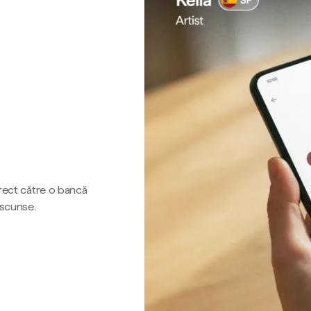
irect către o bancă
ascunse.