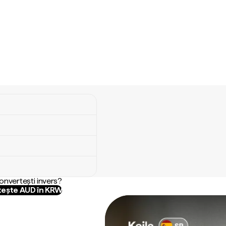
convertești invers?
ește AUD în KRW