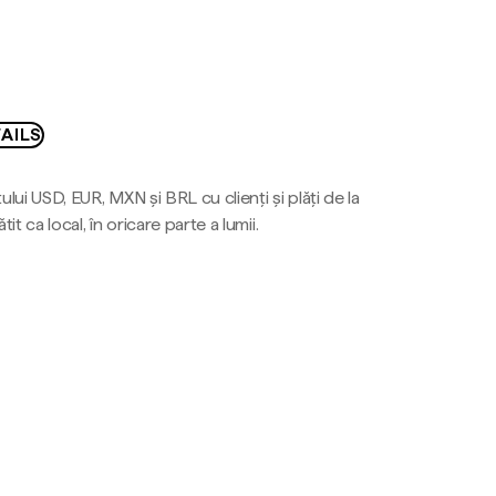
AILS
ului USD, EUR, MXN și BRL cu clienți și plăți de la
tit ca local, în oricare parte a lumii.