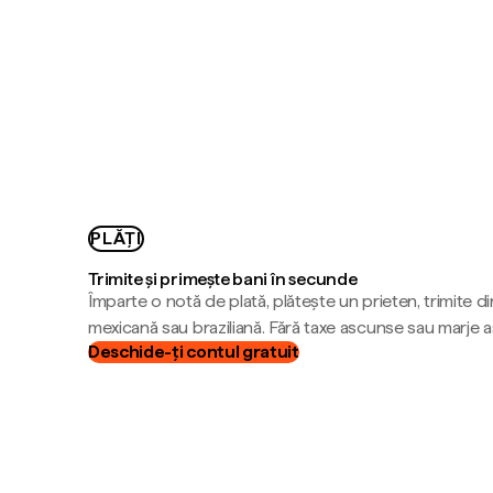
PLĂȚI
Trimite și primește bani în secunde
Împarte o notă de plată, plătește un prieten, trimite d
mexicană sau braziliană. Fără taxe ascunse sau marje 
Deschide-ți contul gratuit