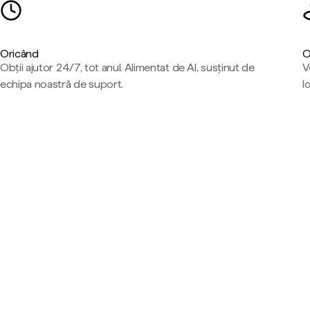
Oricând
O
Obții ajutor 24/7, tot anul. Alimentat de AI, susținut de
V
echipa noastră de suport.
l