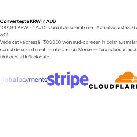
Convertește KRW în AUD
1.001,94 KRW ≈ 1 AUD · Cursul de schimb real
·
Actualizat astăzi, 6
3:01
Vede cât valorează 1.300.000 won sud-coreean în dolar australian
cursul de schimb real. Trimite bani cu Morse — fără adaosuri asc
fără cursuri inflacionate.