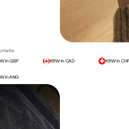
ortante.
W în GBP
KRW în CAD
KRW în CH
W în ANG