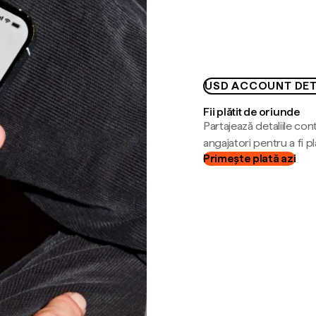
USD ACCOUNT DET
Fii plătit de oriunde
Partajează detaliile cont
angajatori pentru a fi plă
Primește plată azi