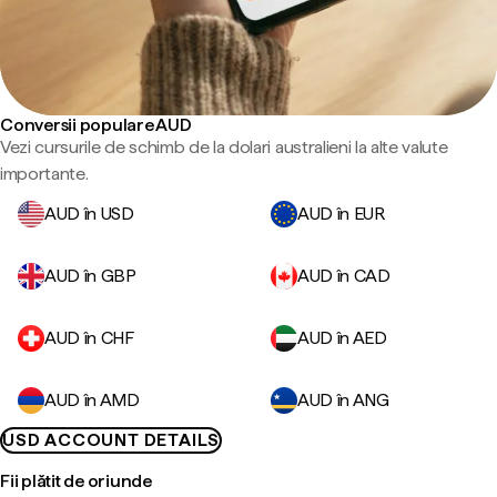
Conversii populare AUD
Vezi cursurile de schimb de la dolari australieni la alte valute
importante.
AUD în USD
AUD în EUR
AUD în GBP
AUD în CAD
AUD în CHF
AUD în AED
AUD în AMD
AUD în ANG
USD ACCOUNT DETAILS
Fii plătit de oriunde