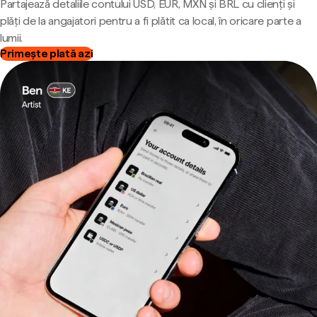
Partajează detaliile contului USD, EUR, MXN și BRL cu clienți și
plăți de la angajatori pentru a fi plătit ca local, în oricare parte a
lumii.
Primește plată azi