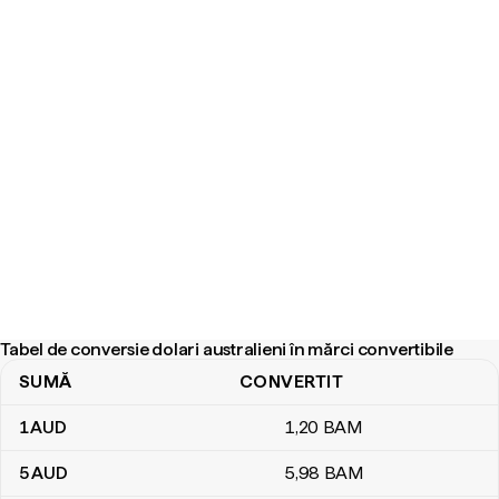
Tabel de conversie dolari australieni în mărci convertibile
SUMĂ
CONVERTIT
Tabel de conversie dolari australieni în mărci convertibile
1
AUD
1
,20
BAM
5
AUD
5
,98
BAM