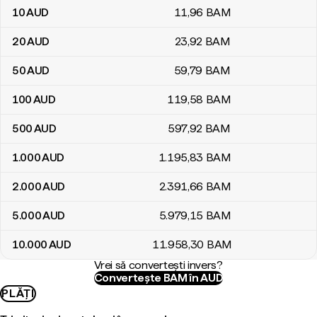
10
AUD
11
,96
BAM
20
AUD
23
,92
BAM
50
AUD
59
,79
BAM
100
AUD
119
,58
BAM
500
AUD
597
,92
BAM
1.000
AUD
1.195
,83
BAM
2.000
AUD
2.391
,66
BAM
5.000
AUD
5.979
,15
BAM
10.000
AUD
11.958
,30
BAM
Vrei să convertești invers?
Convertește BAM în AUD
PLĂȚI