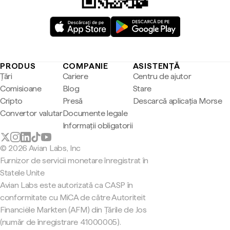
PRODUS
COMPANIE
ASISTENȚĂ
Țări
Cariere
Centru de ajutor
Comisioane
Blog
Stare
Cripto
Presă
Descarcă aplicația Morse
Convertor valutar
Documente legale
Informații obligatorii
© 2026 Avian Labs, Inc
Furnizor de servicii monetare înregistrat în
Statele Unite
Avian Labs este autorizată ca CASP în
conformitate cu MiCA de către Autoriteit
Financiële Markten (AFM) din Țările de Jos
(număr de înregistrare 41000005).