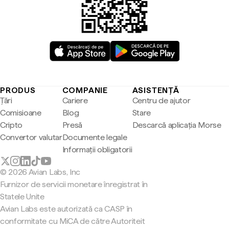
PRODUS
COMPANIE
ASISTENȚĂ
Țări
Cariere
Centru de ajutor
Comisioane
Blog
Stare
Cripto
Presă
Descarcă aplicația Morse
Convertor valutar
Documente legale
Informații obligatorii
© 2026 Avian Labs, Inc
Furnizor de servicii monetare înregistrat în
Statele Unite
Avian Labs este autorizată ca CASP în
conformitate cu MiCA de către Autoriteit