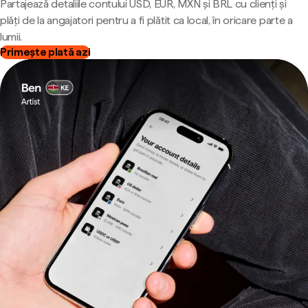
Partajează detaliile contului USD, EUR, MXN și BRL cu clienți și
plăți de la angajatori pentru a fi plătit ca local, în oricare parte a
lumii.
Primește plată azi