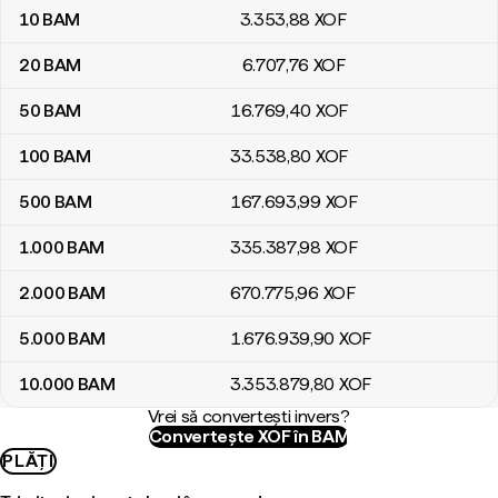
10
BAM
3.353
,88
XOF
20
BAM
6.707
,76
XOF
50
BAM
16.769
,40
XOF
100
BAM
33.538
,80
XOF
500
BAM
167.693
,99
XOF
1.000
BAM
335.387
,98
XOF
2.000
BAM
670.775
,96
XOF
5.000
BAM
1.676.939
,90
XOF
10.000
BAM
3.353.879
,80
XOF
Vrei să convertești invers?
Convertește XOF în BAM
PLĂȚI