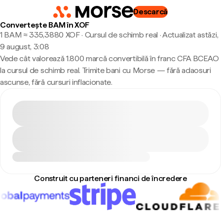
Descarcă
Convertește BAM în XOF
1 BAM ≈ 335,3880 XOF · Cursul de schimb real
·
Actualizat astăzi,
9 august, 3:08
Vede cât valorează 1.800 marcă convertibilă în franc CFA BCEAO
la cursul de schimb real. Trimite bani cu Morse — fără adaosuri
ascunse, fără cursuri inflacionate.
Construit cu parteneri financi de încredere