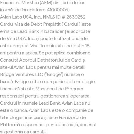
Financiële Markten (AFM) din Țările de Jos
(număr de înregistrare 41000005).
Avian Labs USA, Inc., NMLS ID # 2639252
Cardul Visa de Debit Preplătit ("Cardul") este
emis de Lead Bank în baza licenței acordate
de Visa U.S.A. Inc. și poate fi utilizat oriunde
este acceptat Visa. Trebuie să ai cel puțin 18
ani pentru a aplica. Se pot aplica comisioane.
Consultă Acordul Deținătorului de Card și
site-ul Avian Labs pentru mai multe detalii.
Bridge Ventures LLC ("Bridge") nu este o
bancă. Bridge este o companie de tehnologie
financiară și este Managerul de Program
responsabil pentru gestionarea și operarea
Cardului în numele Lead Bank. Avian Labs nu
este o bancă. Avian Labs este o companie de
tehnologie financiară și este Furnizorul de
Platformă responsabil pentru aplicația, accesul
și gestionarea cardului.