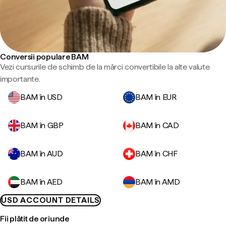
Conversii populare BAM
Vezi cursurile de schimb de la mărci convertibile la alte valute
importante.
BAM în USD
BAM în EUR
BAM în GBP
BAM în CAD
BAM în AUD
BAM în CHF
BAM în AED
BAM în AMD
USD ACCOUNT DETAILS
Fii plătit de oriunde