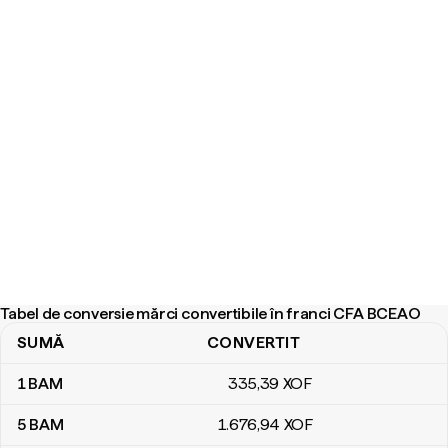
Tabel de conversie mărci convertibile în franci CFA BCEAO
SUMĂ
CONVERTIT
Tabel de conversie mărci convertibile în franci CFA BCEAO
1
BAM
335
,39
XOF
5
BAM
1.676
,94
XOF