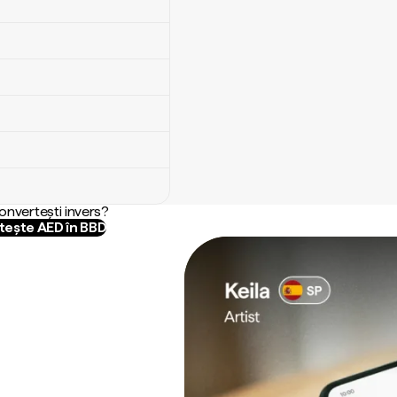
convertești invers?
ește AED în BBD