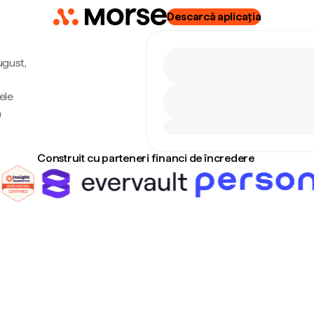
Descarcă aplicația
ugust,
ele
ă
Construit cu parteneri financi de încredere