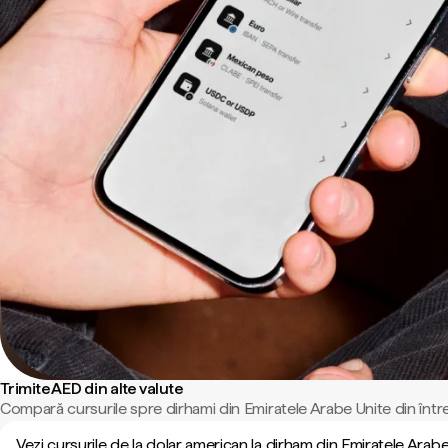
Trimite AED din alte valute
Compară cursurile spre dirhami din Emiratele Arabe Unite din într
Vezi cursurile de la dolar american la dirham din Emiratele Arab