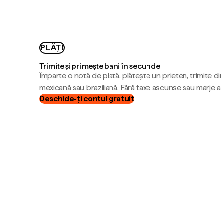
PLĂȚI
Trimite și primește bani în secunde
Împarte o notă de plată, plătește un prieten, trimite d
mexicană sau braziliană. Fără taxe ascunse sau marje 
Deschide-ți contul gratuit