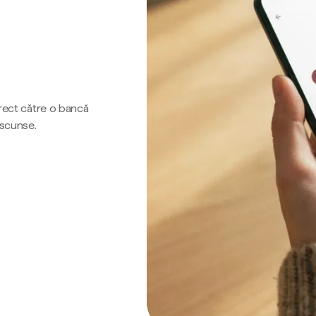
irect către o bancă
ascunse.