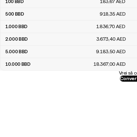
100
BBD
183
,67
AED
500
BBD
918
,35
AED
1.000
BBD
1.836
,70
AED
2.000
BBD
3.673
,40
AED
5.000
BBD
9.183
,50
AED
10.000
BBD
18.367
,00
AED
Vrei să 
Convert