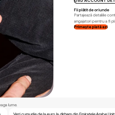
USD ACCOUNT DET
Fii plătit de oriunde
Partajează detaliile cont
angajatori pentru a fi plă
Primește plată azi
eaga lume.
e
Vezi cursurile de la euro la dirham din Emiratele Arabe Uni