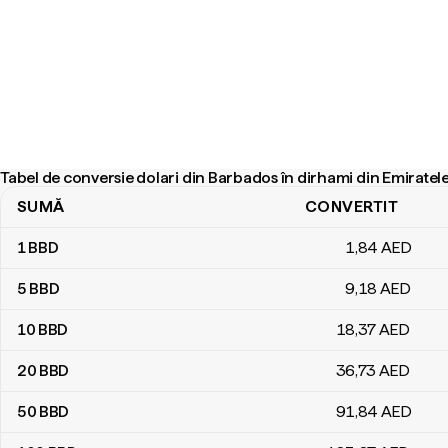
Tabel de conversie dolari din Barbados în dirhami din Emiratel
SUMĂ
CONVERTIT
Tabel de conversie dolari din Barbados în dirhami din Emiratele A
1
BBD
1
,84
AED
5
BBD
9
,18
AED
10
BBD
18
,37
AED
20
BBD
36
,73
AED
50
BBD
91
,84
AED