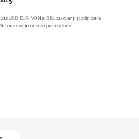
AILS
ului USD, EUR, MXN și BRL cu clienți și plăți de la
tit ca local, în oricare parte a lumii.
te