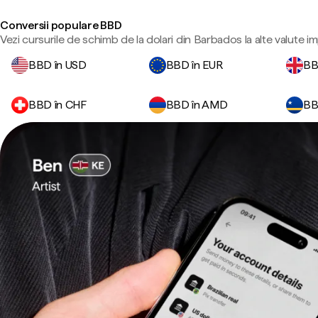
Conversii populare BBD
Vezi cursurile de schimb de la dolari din Barbados la alte valute i
BBD în USD
BBD în EUR
BB
BBD în CHF
BBD în AMD
BB