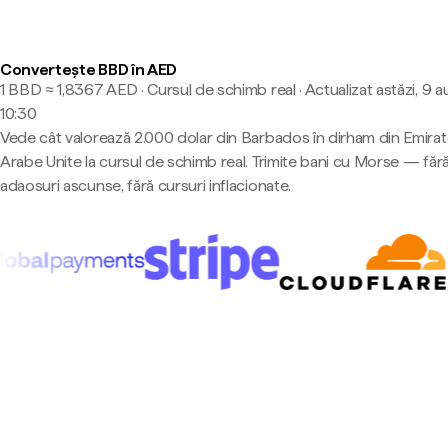
Convertește BBD în AED
1 BBD ≈ 1,8367 AED · Cursul de schimb real
·
Actualizat astăzi, 9 a
10:30
Vede cât valorează 2.000 dolar din Barbados în dirham din Emirat
Arabe Unite la cursul de schimb real. Trimite bani cu Morse — făr
adaosuri ascunse, fără cursuri inflacionate.