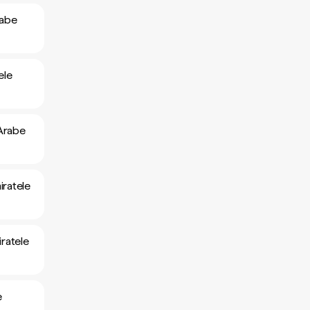
rabe
ele
 Arabe
iratele
iratele
e