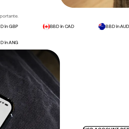
mportante.
D în GBP
BBD în CAD
BBD în AU
D în ANG