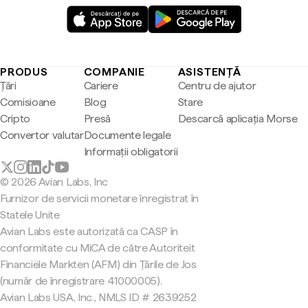
PRODUS
COMPANIE
ASISTENȚĂ
Țări
Cariere
Centru de ajutor
Comisioane
Blog
Stare
Cripto
Presă
Descarcă aplicația Morse
Convertor valutar
Documente legale
Informații obligatorii
© 2026 Avian Labs, Inc
Furnizor de servicii monetare înregistrat în
Statele Unite
Avian Labs este autorizată ca CASP în
conformitate cu MiCA de către Autoriteit
Financiële Markten (AFM) din Țările de Jos
(număr de înregistrare 41000005).
Avian Labs USA, Inc., NMLS ID # 2639252