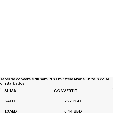
Tabel de conversie dirhami din Emiratele Arabe Unite în dolari
din Barbados
SUMĂ
CONVERTIT
Tabel de conversie dirhami din Emiratele Arabe Unite în dolari di
5
AED
2
,72
BBD
10
AED
5
,44
BBD