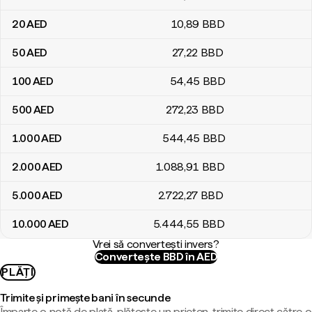
20
AED
10
,89
BBD
50
AED
27
,22
BBD
100
AED
54
,45
BBD
500
AED
272
,23
BBD
1.000
AED
544
,45
BBD
2.000
AED
1.088
,91
BBD
5.000
AED
2.722
,27
BBD
10.000
AED
5.444
,55
BBD
Vrei să convertești invers?
Convertește BBD în AED
PLĂȚI
Trimite și primește bani în secunde
Împarte o notă de plată, plătește un prieten, trimite direct către o