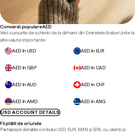
Conversii populare AED
Vezi cursurile de schimb de la dirhami din Emiratele Arabe Unite la
alte valute importante.
AED în USD
AED în EUR
AED în GBP
AED în CAD
AED în AUD
AED în CHF
AED în AMD
AED în ANG
USD ACCOUNT DETAILS
Fii plătit de oriunde
Partajează detaliile contului USD, EUR, MXN și BRL cu clienți și