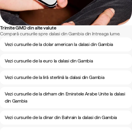
Trimite GMD din alte valute
Compară cursurile spre dalasi din Gambia din întreaga lume.
Vezi cursurile de la dolar american la dalasi din Gambia
Vezi cursurile de la euro la dalasi din Gambia
Vezi cursurile de la liră sterlină la dalasi din Gambia
Vezi cursurile de la dirham din Emiratele Arabe Unite la dalasi
din Gambia
Vezi cursurile de la dinar din Bahrain la dalasi din Gambia