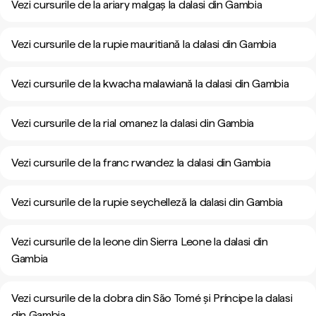
Vezi cursurile de la ariary malgaș la dalasi din Gambia
Vezi cursurile de la rupie mauritiană la dalasi din Gambia
Vezi cursurile de la kwacha malawiană la dalasi din Gambia
Vezi cursurile de la rial omanez la dalasi din Gambia
Vezi cursurile de la franc rwandez la dalasi din Gambia
Vezi cursurile de la rupie seychelleză la dalasi din Gambia
Vezi cursurile de la leone din Sierra Leone la dalasi din
Gambia
Vezi cursurile de la dobra din São Tomé și Príncipe la dalasi
din Gambia