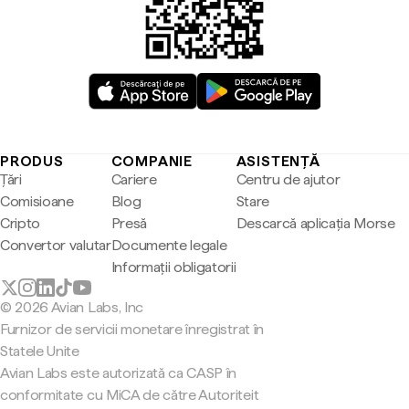
PRODUS
COMPANIE
ASISTENȚĂ
Țări
Cariere
Centru de ajutor
Comisioane
Blog
Stare
Cripto
Presă
Descarcă aplicația Morse
Convertor valutar
Documente legale
Informații obligatorii
© 2026 Avian Labs, Inc
Furnizor de servicii monetare înregistrat în
Statele Unite
Avian Labs este autorizată ca CASP în
conformitate cu MiCA de către Autoriteit