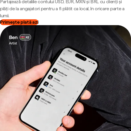
Partajează detaliile contului USD, EUR, MXN și BRL cu clienți și
plăți de la angajatori pentru a fi plătit ca local, în oricare parte a
lumii.
Primește plată azi