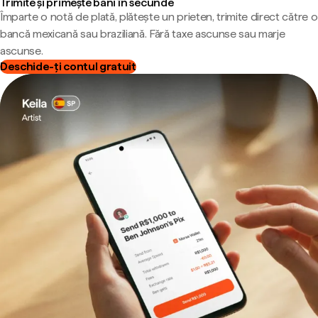
Trimite și primește bani în secunde
Împarte o notă de plată, plătește un prieten, trimite direct către o
bancă mexicană sau braziliană. Fără taxe ascunse sau marje
ascunse.
Deschide-ți contul gratuit