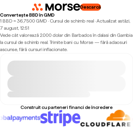
Descarcă
Convertește BBD în GMD
1 BBD ≈ 36,7500 GMD · Cursul de schimb real
·
Actualizat astăzi,
7 august, 12:51
Vede cât valorează 2.000 dolar din Barbados în dalasi din Gambia
la cursul de schimb real. Trimite bani cu Morse — fără adaosuri
ascunse, fără cursuri inflacionate.
Construit cu parteneri financi de încredere