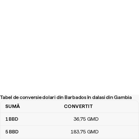
Tabel de conversie dolari din Barbados în dalasi din Gambia
SUMĂ
CONVERTIT
Tabel de conversie dolari din Barbados în dalasi din Gambia
1
BBD
36
,75
GMD
5
BBD
183
,75
GMD