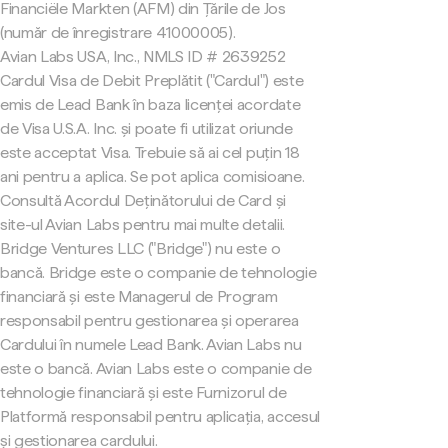
Financiële Markten (AFM) din Țările de Jos
(număr de înregistrare 41000005).
Avian Labs USA, Inc., NMLS ID # 2639252
Cardul Visa de Debit Preplătit ("Cardul") este
emis de Lead Bank în baza licenței acordate
de Visa U.S.A. Inc. și poate fi utilizat oriunde
este acceptat Visa. Trebuie să ai cel puțin 18
ani pentru a aplica. Se pot aplica comisioane.
Consultă Acordul Deținătorului de Card și
site-ul Avian Labs pentru mai multe detalii.
Bridge Ventures LLC ("Bridge") nu este o
bancă. Bridge este o companie de tehnologie
financiară și este Managerul de Program
responsabil pentru gestionarea și operarea
Cardului în numele Lead Bank. Avian Labs nu
este o bancă. Avian Labs este o companie de
tehnologie financiară și este Furnizorul de
Platformă responsabil pentru aplicația, accesul
și gestionarea cardului.