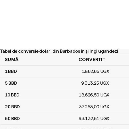
Tabel de conversie dolari din Barbados în șilingi ugandezi
SUMĂ
CONVERTIT
Tabel de conversie dolari din Barbados în șilingi ugandezi
1
BBD
1.862
,65
UGX
5
BBD
9.313
,25
UGX
10
BBD
18.626
,50
UGX
20
BBD
37.253
,00
UGX
50
BBD
93.132
,51
UGX