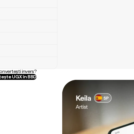
convertești invers?
ește UGX în BBD