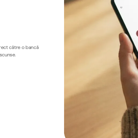
irect către o bancă
ascunse.