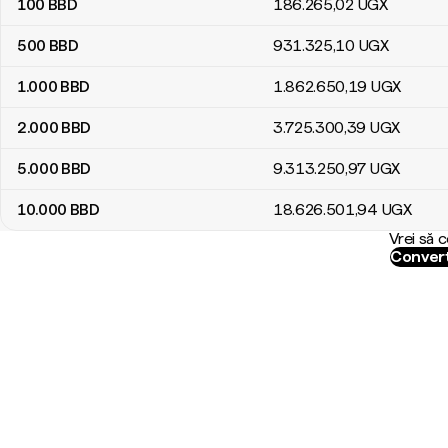
100
BBD
186.265
,02
UGX
500
BBD
931.325
,10
UGX
1.000
BBD
1.862.650
,19
UGX
2.000
BBD
3.725.300
,39
UGX
5.000
BBD
9.313.250
,97
UGX
10.000
BBD
18.626.501
,94
UGX
Vrei să 
Convert