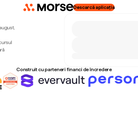
Descarcă aplicația
 august,
cursul
ără
Construit cu parteneri financi de încredere