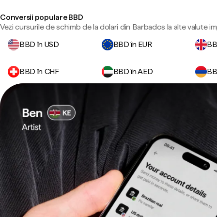
Conversii populare BBD
Vezi cursurile de schimb de la dolari din Barbados la alte valute i
BBD în USD
BBD în EUR
BB
BBD în CHF
BBD în AED
BB