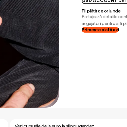
USD ACCOUNT DET
Fii plătit de oriunde
Partajează detaliile cont
angajatori pentru a fi plă
Primește plată azi
Vezi cursurile de la euro la șiling ugandez