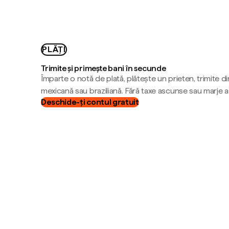
PLĂȚI
Trimite și primește bani în secunde
Împarte o notă de plată, plătește un prieten, trimite d
mexicană sau braziliană. Fără taxe ascunse sau marje 
Deschide-ți contul gratuit