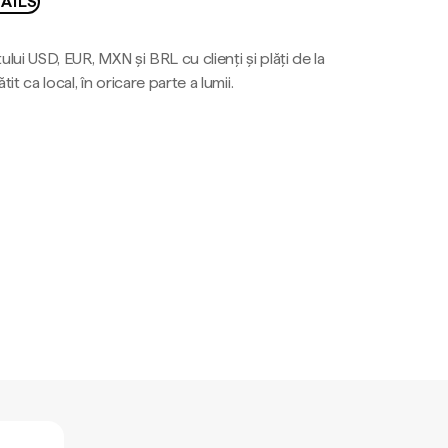
AILS
ului USD, EUR, MXN și BRL cu clienți și plăți de la
tit ca local, în oricare parte a lumii.