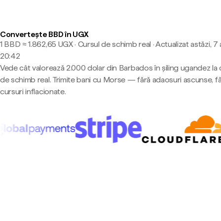
Convertește BBD în UGX
1 BBD ≈ 1.862,65 UGX · Cursul de schimb real
·
Actualizat astăzi, 7
20:42
Vede cât valorează 2.000 dolar din Barbados în șiling ugandez la 
de schimb real. Trimite bani cu Morse — fără adaosuri ascunse, f
cursuri inflacionate.