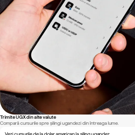
Trimite UGX din alte valute
Compară cursurile spre șilingi ugandezi din întreaga lume.
Vezi cursurile de la dolar american la șiling ugandez