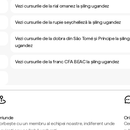
Vezi cursurile de la rial omanez la șiling ugandez
Vezi cursurile de la rupie seychelleză la șiling ugandez
Vezi cursurile de la dobra din São Tomé și Príncipe la șiling
ugandez
Vezi cursurile de la franc CFA BEAC la șiling ugandez
riunde
Ori
orbește cu un membru al echipei noastre, indiferent unde
Cen