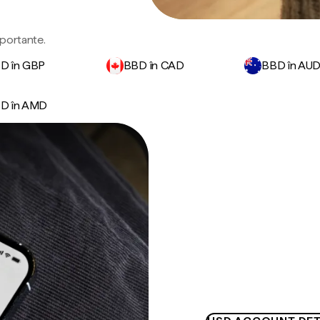
mportante.
D în GBP
BBD în CAD
BBD în AU
D în AMD