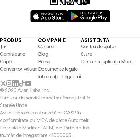
PRODUS
COMPANIE
ASISTENȚĂ
Țări
Cariere
Centru de ajutor
Comisioane
Blog
Stare
Cripto
Presă
Descarcă aplicația Morse
Convertor valutar
Documente legale
Informații obligatorii
© 2026 Avian Labs, Inc
Furnizor de servicii monetare înregistrat în
Statele Unite
Avian Labs este autorizată ca CASP în
conformitate cu MiCA de către Autoriteit
Financiële Markten (AFM) din Țările de Jos
(număr de înregistrare 41000005).