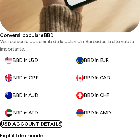
Conversii populare BBD
Vezi cursurile de schimb de la dolari din Barbados la alte valute
importante.
BBD în USD
BBD în EUR
BBD în GBP
BBD în CAD
BBD în AUD
BBD în CHF
BBD în AED
BBD în AMD
USD ACCOUNT DETAILS
Fii plătit de oriunde