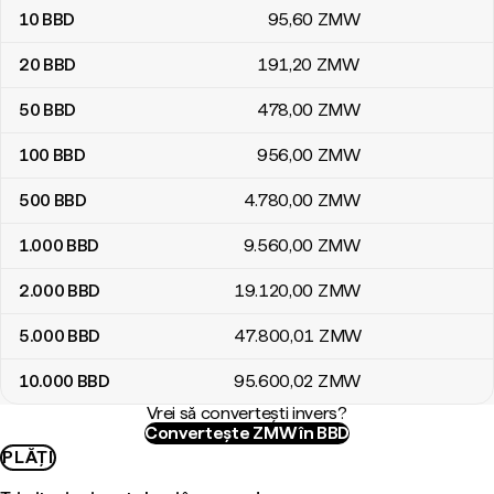
10
BBD
95
,60
ZMW
20
BBD
191
,20
ZMW
50
BBD
478
,00
ZMW
100
BBD
956
,00
ZMW
500
BBD
4.780
,00
ZMW
1.000
BBD
9.560
,00
ZMW
2.000
BBD
19.120
,00
ZMW
5.000
BBD
47.800
,01
ZMW
10.000
BBD
95.600
,02
ZMW
Vrei să convertești invers?
Convertește ZMW în BBD
PLĂȚI