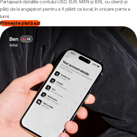
Partajează detaliile contului USD, EUR, MXN și BRL cu clienți și
plăți de la angajatori pentru a fi plătit ca local, în oricare parte a
lumii.
Primește plată azi