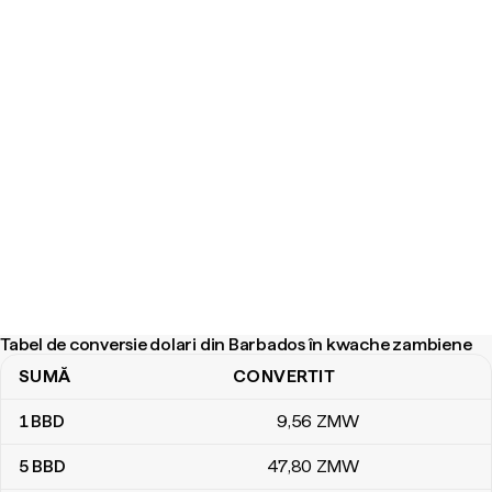
Tabel de conversie dolari din Barbados în kwache zambiene
SUMĂ
CONVERTIT
Tabel de conversie dolari din Barbados în kwache zambiene
1
BBD
9
,56
ZMW
5
BBD
47
,80
ZMW