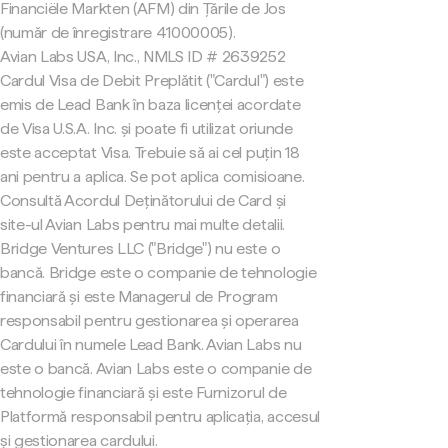
Financiële Markten (AFM) din Țările de Jos
(număr de înregistrare 41000005).
Avian Labs USA, Inc., NMLS ID # 2639252
Cardul Visa de Debit Preplătit ("Cardul") este
emis de Lead Bank în baza licenței acordate
de Visa U.S.A. Inc. și poate fi utilizat oriunde
este acceptat Visa. Trebuie să ai cel puțin 18
ani pentru a aplica. Se pot aplica comisioane.
Consultă Acordul Deținătorului de Card și
site-ul Avian Labs pentru mai multe detalii.
Bridge Ventures LLC ("Bridge") nu este o
bancă. Bridge este o companie de tehnologie
financiară și este Managerul de Program
responsabil pentru gestionarea și operarea
Cardului în numele Lead Bank. Avian Labs nu
este o bancă. Avian Labs este o companie de
tehnologie financiară și este Furnizorul de
Platformă responsabil pentru aplicația, accesul
și gestionarea cardului.