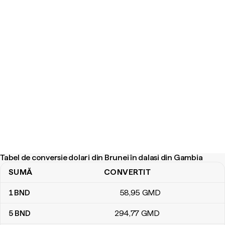
Tabel de conversie dolari din Brunei în dalasi din Gambia
SUMĂ
CONVERTIT
Tabel de conversie dolari din Brunei în dalasi din Gambia
1
BND
58
,95
GMD
5
BND
294
,77
GMD