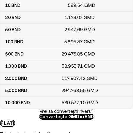
10
BND
589
,54
GMD
20
BND
1.179
,07
GMD
50
BND
2.947
,69
GMD
100
BND
5.895
,37
GMD
500
BND
29.476
,85
GMD
1.000
BND
58.953
,71
GMD
2.000
BND
117.907
,42
GMD
5.000
BND
294.768
,55
GMD
10.000
BND
589.537
,10
GMD
Vrei să convertești invers?
Convertește GMD în BND
PLĂȚI