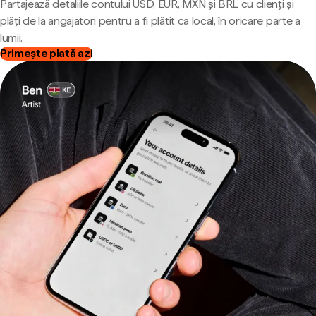
Partajează detaliile contului USD, EUR, MXN și BRL cu clienți și
plăți de la angajatori pentru a fi plătit ca local, în oricare parte a
lumii.
Primește plată azi