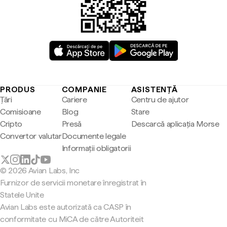
PRODUS
COMPANIE
ASISTENȚĂ
Țări
Cariere
Centru de ajutor
Comisioane
Blog
Stare
Cripto
Presă
Descarcă aplicația Morse
Convertor valutar
Documente legale
Informații obligatorii
© 2026 Avian Labs, Inc
Furnizor de servicii monetare înregistrat în
Statele Unite
Avian Labs este autorizată ca CASP în
conformitate cu MiCA de către Autoriteit