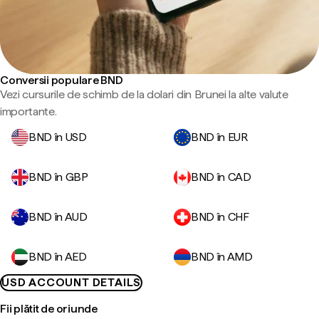
Conversii populare BND
Vezi cursurile de schimb de la dolari din Brunei la alte valute
importante.
BND în USD
BND în EUR
BND în GBP
BND în CAD
BND în AUD
BND în CHF
BND în AED
BND în AMD
USD ACCOUNT DETAILS
Fii plătit de oriunde