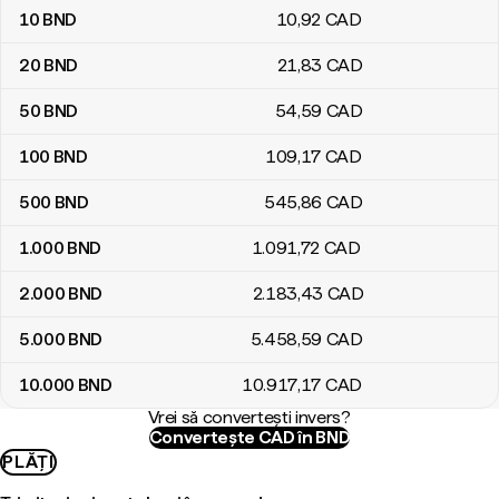
10
BND
10
,92
CAD
20
BND
21
,83
CAD
50
BND
54
,59
CAD
100
BND
109
,17
CAD
500
BND
545
,86
CAD
1.000
BND
1.091
,72
CAD
2.000
BND
2.183
,43
CAD
5.000
BND
5.458
,59
CAD
10.000
BND
10.917
,17
CAD
Vrei să convertești invers?
Convertește CAD în BND
PLĂȚI