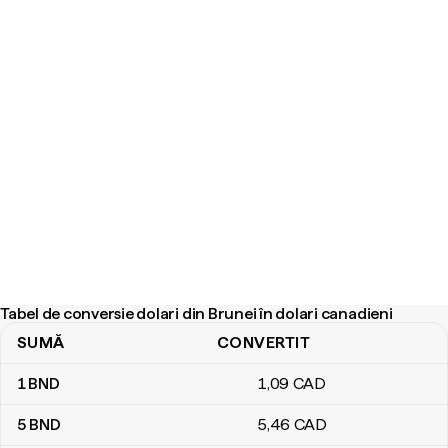
Tabel de conversie dolari din Brunei în dolari canadieni
SUMĂ
CONVERTIT
Tabel de conversie dolari din Brunei în dolari canadieni
1
BND
1
,09
CAD
5
BND
5
,46
CAD