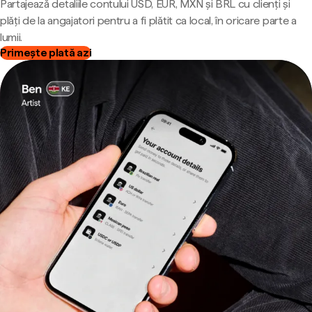
Partajează detaliile contului USD, EUR, MXN și BRL cu clienți și
plăți de la angajatori pentru a fi plătit ca local, în oricare parte a
lumii.
Primește plată azi