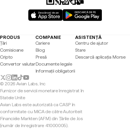
PRODUS
COMPANIE
ASISTENȚĂ
Țări
Cariere
Centru de ajutor
Comisioane
Blog
Stare
Cripto
Presă
Descarcă aplicația Morse
Convertor valutar
Documente legale
Informații obligatorii
© 2026 Avian Labs, Inc
Furnizor de servicii monetare înregistrat în
Statele Unite
Avian Labs este autorizată ca CASP în
conformitate cu MiCA de către Autoriteit
Financiële Markten (AFM) din Țările de Jos
(număr de înregistrare 41000005).