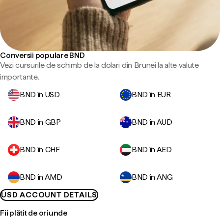
Conversii populare BND
Vezi cursurile de schimb de la dolari din Brunei la alte valute
importante.
BND în USD
BND în EUR
BND în GBP
BND în AUD
BND în CHF
BND în AED
BND în AMD
BND în ANG
USD ACCOUNT DETAILS
Fii plătit de oriunde