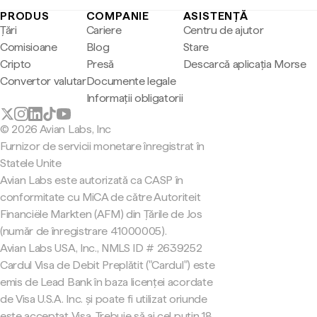
PRODUS
COMPANIE
ASISTENȚĂ
Țări
Cariere
Centru de ajutor
Comisioane
Blog
Stare
Cripto
Presă
Descarcă aplicația Morse
Convertor valutar
Documente legale
Informații obligatorii
© 2026 Avian Labs, Inc
Furnizor de servicii monetare înregistrat în
Statele Unite
Avian Labs este autorizată ca CASP în
conformitate cu MiCA de către Autoriteit
Financiële Markten (AFM) din Țările de Jos
(număr de înregistrare 41000005).
Avian Labs USA, Inc., NMLS ID # 2639252
Cardul Visa de Debit Preplătit ("Cardul") este
emis de Lead Bank în baza licenței acordate
de Visa U.S.A. Inc. și poate fi utilizat oriunde
este acceptat Visa. Trebuie să ai cel puțin 18