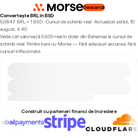
Descarcă
Convertește BRL în BSD
5,0847 BRL ≈ 1 BSD · Cursul de schimb real
·
Actualizat astăzi, 10
august, 4:40
Vede cât valorează 5.500 real în dolar din Bahamas la cursul de
schimb real. Trimite bani cu Morse — fără adaosuri ascunse, fără
cursuri inflacionate.
Construit cu parteneri financi de încredere