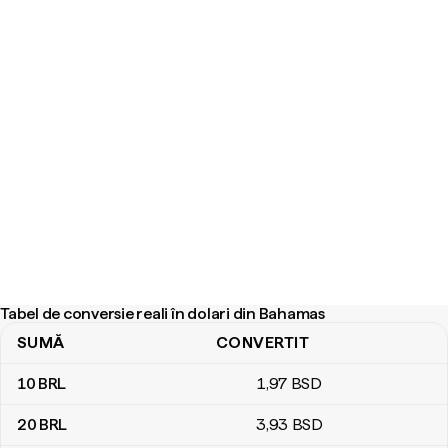
Tabel de conversie reali în dolari din Bahamas
SUMĂ
CONVERTIT
Tabel de conversie reali în dolari din Bahamas
10
BRL
1
,97
BSD
20
BRL
3
,93
BSD