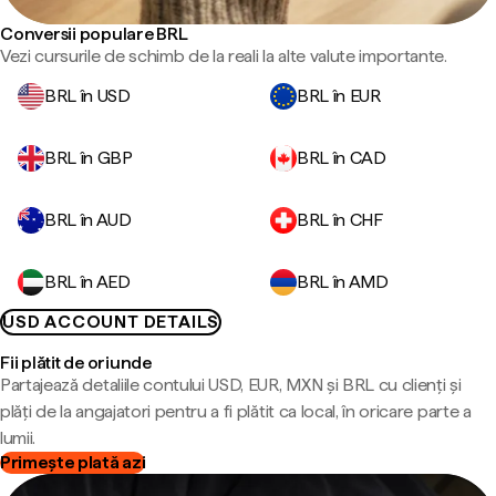
Conversii populare BRL
Vezi cursurile de schimb de la reali la alte valute importante.
BRL în USD
BRL în EUR
BRL în GBP
BRL în CAD
BRL în AUD
BRL în CHF
BRL în AED
BRL în AMD
USD ACCOUNT DETAILS
Fii plătit de oriunde
Partajează detaliile contului USD, EUR, MXN și BRL cu clienți și
plăți de la angajatori pentru a fi plătit ca local, în oricare parte a
lumii.
Primește plată azi