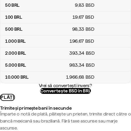
50
BRL
9
,83
BSD
100
BRL
19
,67
BSD
500
BRL
98
,33
BSD
1.000
BRL
196
,67
BSD
2.000
BRL
393
,34
BSD
5.000
BRL
983
,34
BSD
10.000
BRL
1.966
,68
BSD
Vrei să convertești invers?
Convertește BSD în BRL
PLĂȚI
Trimite și primește bani în secunde
Împarte o notă de plată, plătește un prieten, trimite direct către o
bancă mexicană sau braziliană. Fără taxe ascunse sau marje
ascunse.