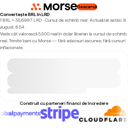
Descarcă
Convertește BRL în LRD
1 BRL ≈ 35,6997 LRD · Cursul de schimb real
·
Actualizat astăzi, 8
august, 6:54
Vede cât valorează 5.500 real în dolar liberian la cursul de schimb
real. Trimite bani cu Morse — fără adaosuri ascunse, fără cursuri
inflacionate.
Construit cu parteneri financi de încredere