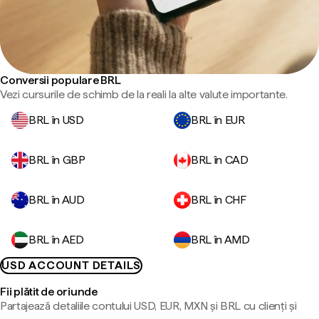
Conversii populare BRL
Vezi cursurile de schimb de la reali la alte valute importante.
BRL în USD
BRL în EUR
BRL în GBP
BRL în CAD
BRL în AUD
BRL în CHF
BRL în AED
BRL în AMD
USD ACCOUNT DETAILS
Fii plătit de oriunde
Partajează detaliile contului USD, EUR, MXN și BRL cu clienți și