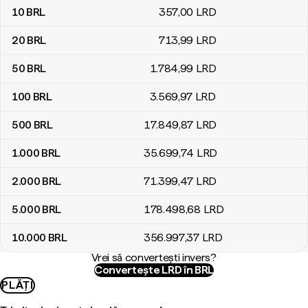
10
BRL
357
,00
LRD
20
BRL
713
,99
LRD
50
BRL
1.784
,99
LRD
100
BRL
3.569
,97
LRD
500
BRL
17.849
,87
LRD
1.000
BRL
35.699
,74
LRD
2.000
BRL
71.399
,47
LRD
5.000
BRL
178.498
,68
LRD
10.000
BRL
356.997
,37
LRD
Vrei să convertești invers?
Convertește LRD în BRL
PLĂȚI