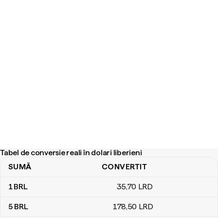
Tabel de conversie reali în dolari liberieni
SUMĂ
CONVERTIT
Tabel de conversie reali în dolari liberieni
1
BRL
35
,70
LRD
5
BRL
178
,50
LRD