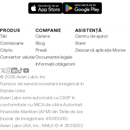
PRODUS
COMPANIE
ASISTENȚĂ
Țări
Cariere
Centru de ajutor
Comisioane
Blog
Stare
Cripto
Presă
Descarcă aplicația Morse
Convertor valutar
Documente legale
Informații obligatorii
© 2026 Avian Labs, Inc
Furnizor de servicii monetare înregistrat în
Statele Unite
Avian Labs este autorizată ca CASP în
conformitate cu MiCA de către Autoriteit
Financiële Markten (AFM) din Țările de Jos
(număr de înregistrare 41000005).
Avian Labs USA, Inc., NMLS ID # 2639252