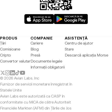
PRODUS
COMPANIE
ASISTENȚĂ
Țări
Cariere
Centru de ajutor
Comisioane
Blog
Stare
Cripto
Presă
Descarcă aplicația Morse
Convertor valutar
Documente legale
Informații obligatorii
© 2026 Avian Labs, Inc
Furnizor de servicii monetare înregistrat în
Statele Unite
Avian Labs este autorizată ca CASP în
conformitate cu MiCA de către Autoriteit
Financiële Markten (AFM) din Țările de Jos