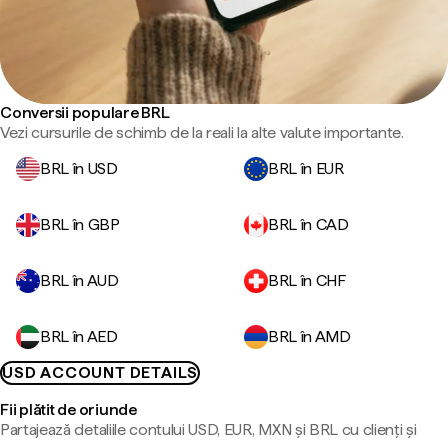
Conversii populare BRL
Vezi cursurile de schimb de la reali la alte valute importante.
BRL în USD
BRL în EUR
BRL în GBP
BRL în CAD
BRL în AUD
BRL în CHF
BRL în AED
BRL în AMD
USD ACCOUNT DETAILS
Fii plătit de oriunde
Partajează detaliile contului USD, EUR, MXN și BRL cu clienți și