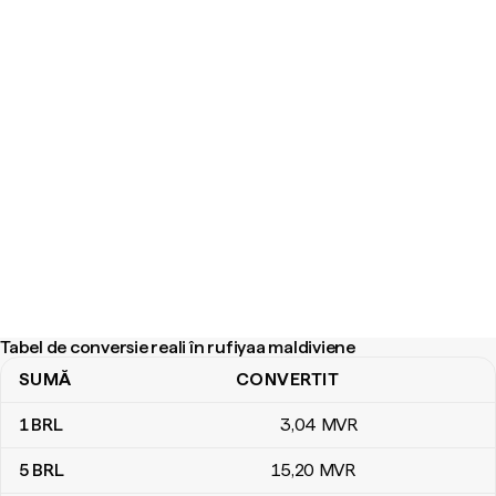
Tabel de conversie reali în rufiyaa maldiviene
SUMĂ
CONVERTIT
Tabel de conversie reali în rufiyaa maldiviene
1
BRL
3
,04
MVR
5
BRL
15
,20
MVR