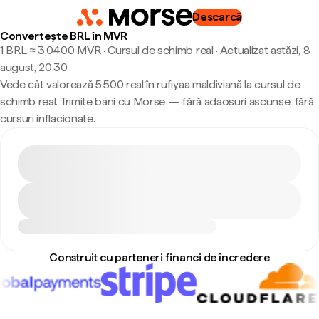
Descarcă
Convertește BRL în MVR
1 BRL ≈ 3,0400 MVR · Cursul de schimb real
·
Actualizat astăzi, 8
august, 20:30
Vede cât valorează 5.500 real în rufiyaa maldiviană la cursul de
schimb real. Trimite bani cu Morse — fără adaosuri ascunse, fără
cursuri inflacionate.
Construit cu parteneri financi de încredere