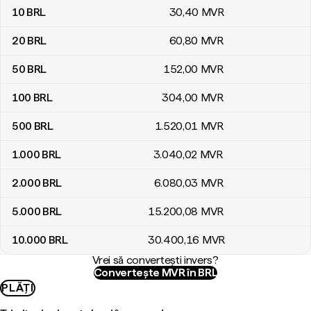
10
BRL
30
,40
MVR
20
BRL
60
,80
MVR
50
BRL
152
,00
MVR
100
BRL
304
,00
MVR
500
BRL
1.520
,01
MVR
1.000
BRL
3.040
,02
MVR
2.000
BRL
6.080
,03
MVR
5.000
BRL
15.200
,08
MVR
10.000
BRL
30.400
,16
MVR
Vrei să convertești invers?
Convertește MVR în BRL
PLĂȚI