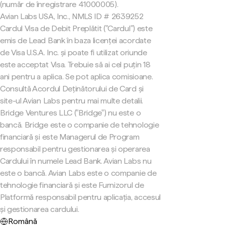
(număr de înregistrare 41000005).
Avian Labs USA, Inc., NMLS ID # 2639252
Cardul Visa de Debit Preplătit ("Cardul") este
emis de Lead Bank în baza licenței acordate
de Visa U.S.A. Inc. și poate fi utilizat oriunde
este acceptat Visa. Trebuie să ai cel puțin 18
ani pentru a aplica. Se pot aplica comisioane.
Consultă Acordul Deținătorului de Card și
site-ul Avian Labs pentru mai multe detalii.
Bridge Ventures LLC ("Bridge") nu este o
bancă. Bridge este o companie de tehnologie
financiară și este Managerul de Program
responsabil pentru gestionarea și operarea
Cardului în numele Lead Bank. Avian Labs nu
este o bancă. Avian Labs este o companie de
tehnologie financiară și este Furnizorul de
Platformă responsabil pentru aplicația, accesul
și gestionarea cardului.
Română