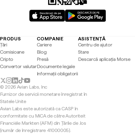
PRODUS
COMPANIE
ASISTENȚĂ
Țări
Cariere
Centru de ajutor
Comisioane
Blog
Stare
Cripto
Presă
Descarcă aplicația Morse
Convertor valutar
Documente legale
Informații obligatorii
© 2026 Avian Labs, Inc
Furnizor de servicii monetare înregistrat în
Statele Unite
Avian Labs este autorizată ca CASP în
conformitate cu MiCA de către Autoriteit
Financiële Markten (AFM) din Țările de Jos
(număr de înregistrare 41000005).