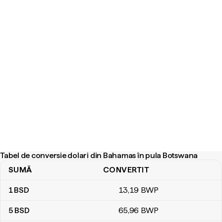
Tabel de conversie dolari din Bahamas în pula Botswana
SUMĂ
CONVERTIT
Tabel de conversie dolari din Bahamas în pula Botswana
1
BSD
13
,19
BWP
5
BSD
65
,96
BWP