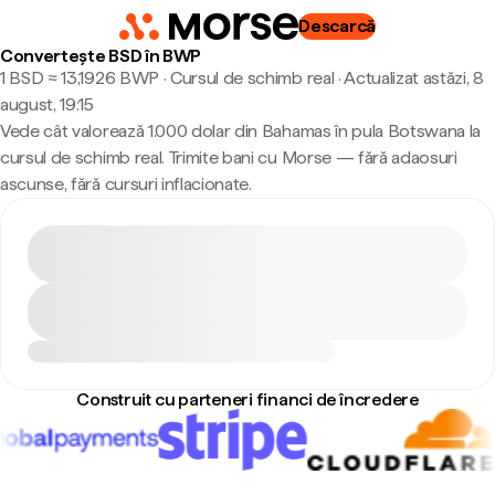
Descarcă
Convertește BSD în BWP
1 BSD ≈ 13,1926 BWP · Cursul de schimb real
·
Actualizat astăzi, 8
august, 19:15
Vede cât valorează 1.000 dolar din Bahamas în pula Botswana la
cursul de schimb real. Trimite bani cu Morse — fără adaosuri
ascunse, fără cursuri inflacionate.
Construit cu parteneri financi de încredere