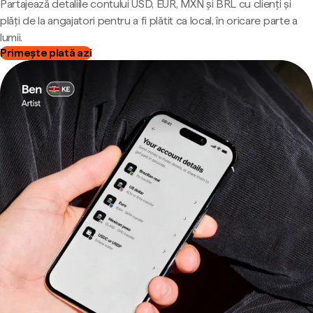
Partajează detaliile contului USD, EUR, MXN și BRL cu clienți și
plăți de la angajatori pentru a fi plătit ca local, în oricare parte a
lumii.
Primește plată azi