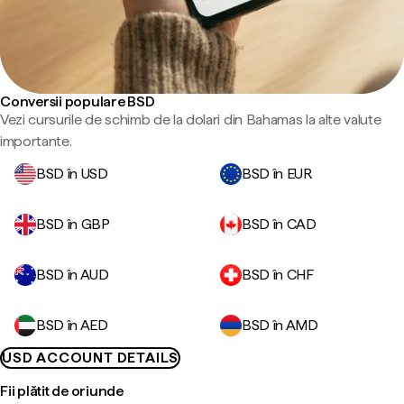
Conversii populare BSD
Vezi cursurile de schimb de la dolari din Bahamas la alte valute
importante.
BSD în USD
BSD în EUR
BSD în GBP
BSD în CAD
BSD în AUD
BSD în CHF
BSD în AED
BSD în AMD
USD ACCOUNT DETAILS
Fii plătit de oriunde