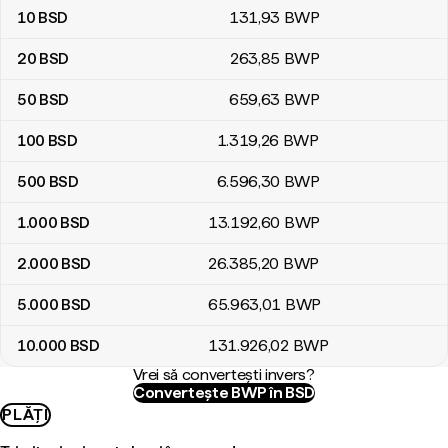
10
BSD
131
,93
BWP
20
BSD
263
,85
BWP
50
BSD
659
,63
BWP
100
BSD
1.319
,26
BWP
500
BSD
6.596
,30
BWP
1.000
BSD
13.192
,60
BWP
2.000
BSD
26.385
,20
BWP
5.000
BSD
65.963
,01
BWP
10.000
BSD
131.926
,02
BWP
Vrei să convertești invers?
Convertește BWP în BSD
PLĂȚI