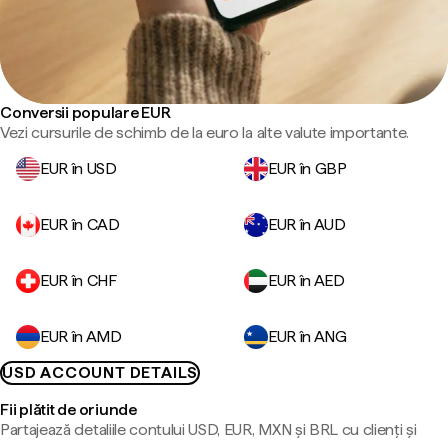
Conversii populare EUR
Vezi cursurile de schimb de la euro la alte valute importante.
EUR în USD
EUR în GBP
EUR în CAD
EUR în AUD
EUR în CHF
EUR în AED
EUR în AMD
EUR în ANG
USD ACCOUNT DETAILS
Fii plătit de oriunde
Partajează detaliile contului USD, EUR, MXN și BRL cu clienți și