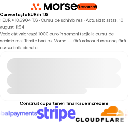
Descarcă
Convertește EUR în TJS
1 EUR ≈ 10,6904 TJS · Cursul de schimb real
·
Actualizat astăzi, 10
august, 11:54
Vede cât valorează 1.000 euro în somoni tadjic la cursul de
schimb real. Trimite bani cu Morse — fără adaosuri ascunse, fără
cursuri inflacionate.
Construit cu parteneri financi de încredere