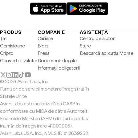
PRODUS
COMPANIE
ASISTENȚĂ
Țări
Cariere
Centru de ajutor
Comisioane
Blog
Stare
Cripto
Presă
Descarcă aplicația Morse
Convertor valutar
Documente legale
Informații obligatorii
© 2026 Avian Labs, Inc
Furnizor de servicii monetare înregistrat în
Statele Unite
Avian Labs este autorizată ca CASP în
conformitate cu MiCA de către Autoriteit
Financiële Markten (AFM) din Țările de Jos
(număr de înregistrare 41000005).
Avian Labs USA, Inc., NMLS ID # 2639252