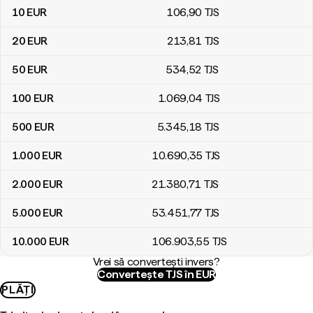
10
EUR
106
,90
TJS
20
EUR
213
,81
TJS
50
EUR
534
,52
TJS
100
EUR
1.069
,04
TJS
500
EUR
5.345
,18
TJS
1.000
EUR
10.690
,35
TJS
2.000
EUR
21.380
,71
TJS
5.000
EUR
53.451
,77
TJS
10.000
EUR
106.903
,55
TJS
Vrei să convertești invers?
Convertește TJS în EUR
PLĂȚI