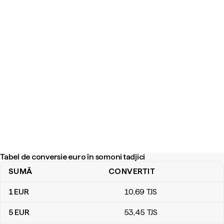
Tabel de conversie euro în somoni tadjici
SUMĂ
CONVERTIT
Tabel de conversie euro în somoni tadjici
1
EUR
10
,69
TJS
5
EUR
53
,45
TJS