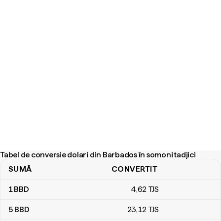
Tabel de conversie dolari din Barbados în somoni tadjici
SUMĂ
CONVERTIT
Tabel de conversie dolari din Barbados în somoni tadjici
1
BBD
4
,62
TJS
5
BBD
23
,12
TJS