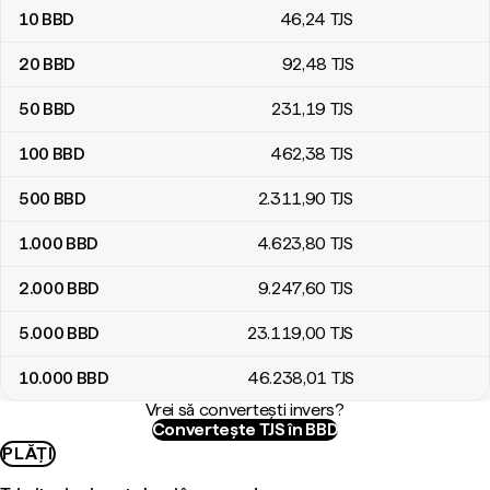
10
BBD
46
,24
TJS
20
BBD
92
,48
TJS
50
BBD
231
,19
TJS
100
BBD
462
,38
TJS
500
BBD
2.311
,90
TJS
1.000
BBD
4.623
,80
TJS
2.000
BBD
9.247
,60
TJS
5.000
BBD
23.119
,00
TJS
10.000
BBD
46.238
,01
TJS
Vrei să convertești invers?
Convertește TJS în BBD
PLĂȚI