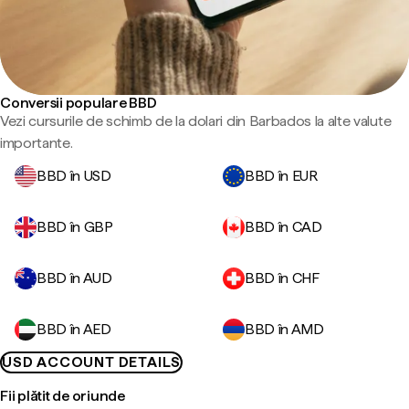
Conversii populare BBD
Vezi cursurile de schimb de la dolari din Barbados la alte valute
importante.
BBD în USD
BBD în EUR
BBD în GBP
BBD în CAD
BBD în AUD
BBD în CHF
BBD în AED
BBD în AMD
USD ACCOUNT DETAILS
Fii plătit de oriunde