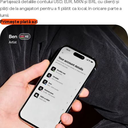
Partajează detaliile contului USD, EUR, MXN și BRL cu clienți și
plăți de la angajatori pentru a fi plătit ca local, în oricare parte a
lumii.
Primește plată azi