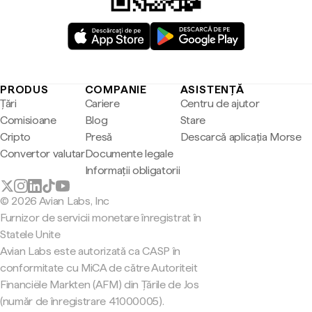
PRODUS
COMPANIE
ASISTENȚĂ
Țări
Cariere
Centru de ajutor
Comisioane
Blog
Stare
Cripto
Presă
Descarcă aplicația Morse
Convertor valutar
Documente legale
Informații obligatorii
© 2026 Avian Labs, Inc
Furnizor de servicii monetare înregistrat în
Statele Unite
Avian Labs este autorizată ca CASP în
conformitate cu MiCA de către Autoriteit
Financiële Markten (AFM) din Țările de Jos
(număr de înregistrare 41000005).