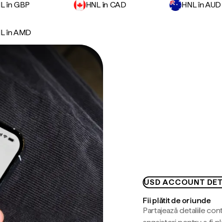
L în GBP
HNL în CAD
HNL în AUD
L în AMD
USD ACCOUNT DET
Fii plătit de oriunde
Partajează detaliile cont