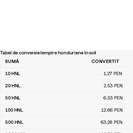
Tabel de conversie lempire honduriene în soli
SUMĂ
CONVERTIT
Tabel de conversie lempire honduriene în soli
10
HNL
1
,27
PEN
20
HNL
2
,53
PEN
50
HNL
6
,33
PEN
100
HNL
12
,66
PEN
500
HNL
63
,28
PEN