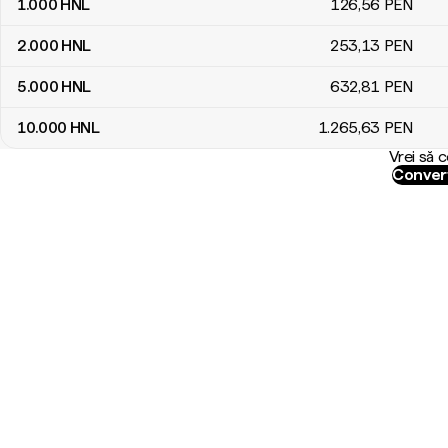
1.000
HNL
126
,56
PEN
2.000
HNL
253
,13
PEN
5.000
HNL
632
,81
PEN
10.000
HNL
1.265
,63
PEN
Vrei să 
Conver