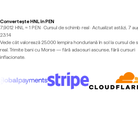
Convertește HNL în PEN
7,9012 HNL ≈ 1 PEN · Cursul de schimb real
·
Actualizat astăzi, 7 au
23:14
Vede cât valorează 25.000 lempira honduriană în sol la cursul de
real. Trimite bani cu Morse — fără adaosuri ascunse, fără cursuri
inflacionate.