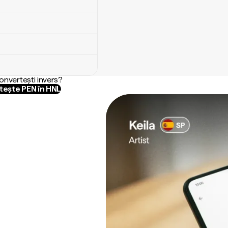
convertești invers?
tește PEN în HNL