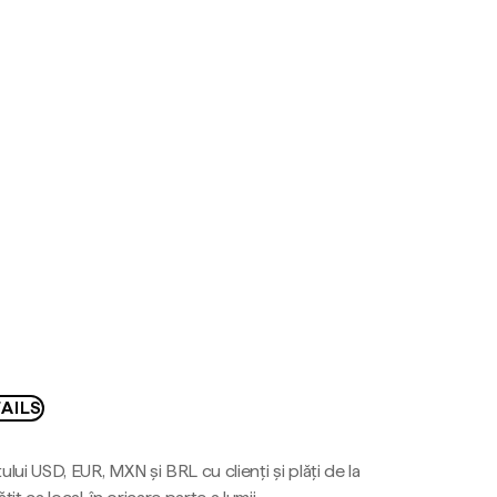
AILS
ului USD, EUR, MXN și BRL cu clienți și plăți de la