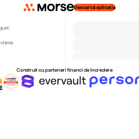
Descarcă aplicația
gust,
 schimb
Construit cu parteneri financi de încredere