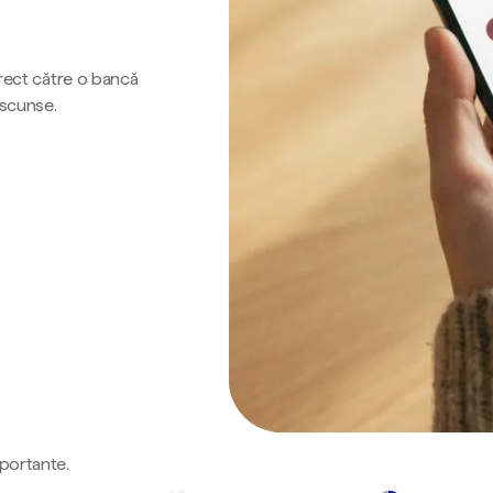
irect către o bancă
ascunse.
mportante.