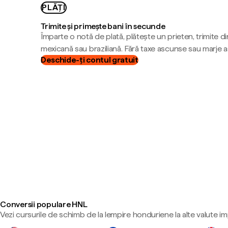
PLĂȚI
Trimite și primește bani în secunde
Împarte o notă de plată, plătește un prieten, trimite d
mexicană sau braziliană. Fără taxe ascunse sau marje 
Deschide-ți contul gratuit
Conversii populare HNL
Vezi cursurile de schimb de la lempire honduriene la alte valute i