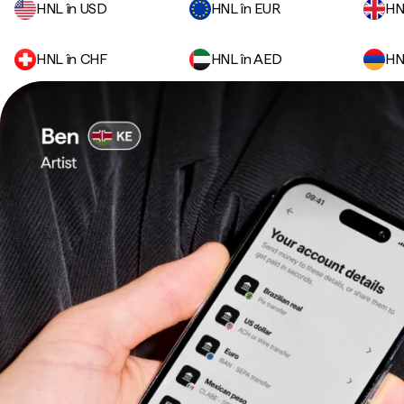
HNL în USD
HNL în EUR
HN
HNL în CHF
HNL în AED
HN