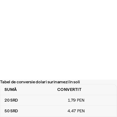
Tabel de conversie dolari surinamezi în soli
SUMĂ
CONVERTIT
Tabel de conversie dolari surinamezi în soli
20
SRD
1
,79
PEN
50
SRD
4
,47
PEN