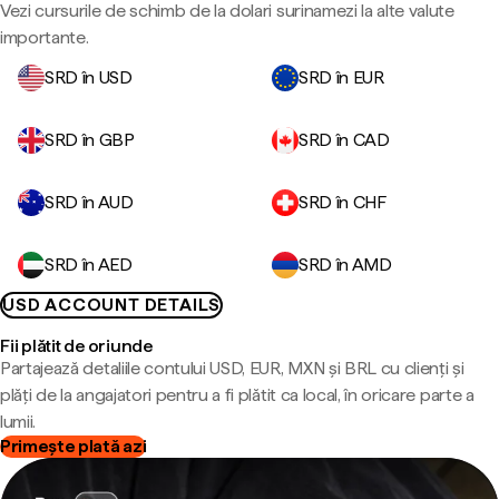
Vezi cursurile de schimb de la dolari surinamezi la alte valute
importante.
SRD în USD
SRD în EUR
SRD în GBP
SRD în CAD
SRD în AUD
SRD în CHF
SRD în AED
SRD în AMD
USD ACCOUNT DETAILS
Fii plătit de oriunde
Partajează detaliile contului USD, EUR, MXN și BRL cu clienți și
plăți de la angajatori pentru a fi plătit ca local, în oricare parte a
lumii.
Primește plată azi