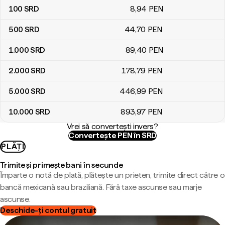
100
SRD
8
,94
PEN
500
SRD
44
,70
PEN
1.000
SRD
89
,40
PEN
2.000
SRD
178
,79
PEN
5.000
SRD
446
,99
PEN
10.000
SRD
893
,97
PEN
Vrei să convertești invers?
Convertește PEN în SRD
PLĂȚI
Trimite și primește bani în secunde
Împarte o notă de plată, plătește un prieten, trimite direct către o
bancă mexicană sau braziliană. Fără taxe ascunse sau marje
ascunse.
Deschide-ți contul gratuit