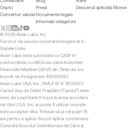
Comisioane
Blog
Stare
Cripto
Presă
Descarcă aplicația Morse
Convertor valutar
Documente legale
Informații obligatorii
© 2026 Avian Labs, Inc
Furnizor de servicii monetare înregistrat în
Statele Unite
Avian Labs este autorizată ca CASP în
conformitate cu MiCA de către Autoriteit
Financiële Markten (AFM) din Țările de Jos
(număr de înregistrare 41000005).
Avian Labs USA, Inc., NMLS ID # 2639252
Cardul Visa de Debit Preplătit ("Cardul") este
emis de Lead Bank în baza licenței acordate
de Visa U.S.A. Inc. și poate fi utilizat oriunde
este acceptat Visa. Trebuie să ai cel puțin 18
ani pentru a aplica. Se pot aplica comisioane.
Consultă Acordul Deținătorului de Card și