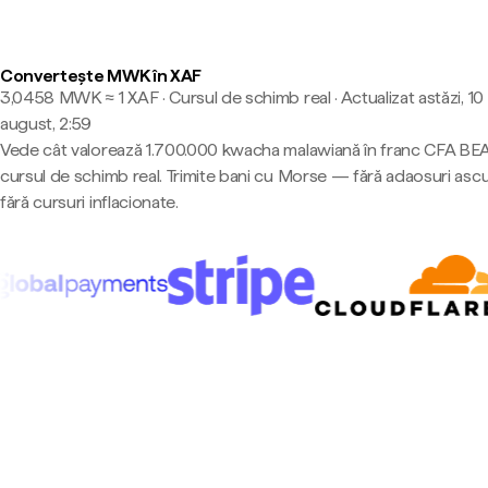
Convertește MWK în XAF
3,0458 MWK ≈ 1 XAF · Cursul de schimb real
·
Actualizat astăzi, 10
august, 2:59
Vede cât valorează 1.700.000 kwacha malawiană în franc CFA BEA
cursul de schimb real. Trimite bani cu Morse — fără adaosuri asc
fără cursuri inflacionate.