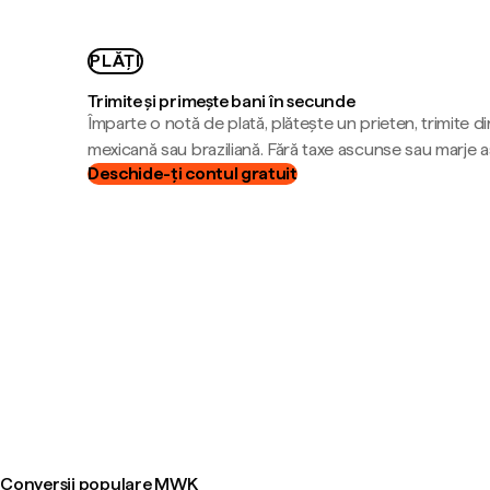
PLĂȚI
Trimite și primește bani în secunde
Împarte o notă de plată, plătește un prieten, trimite d
mexicană sau braziliană. Fără taxe ascunse sau marje 
Deschide-ți contul gratuit
Conversii populare MWK