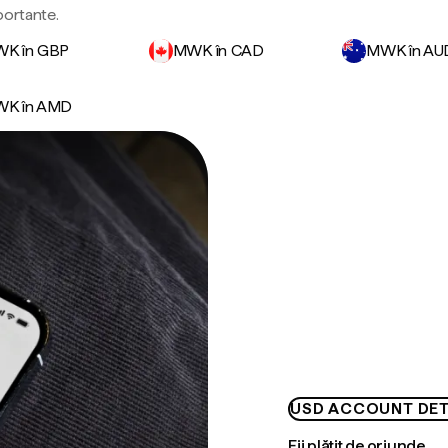
portante.
K în GBP
MWK în CAD
MWK în AU
K în AMD
USD ACCOUNT DET
Fii plătit de oriunde