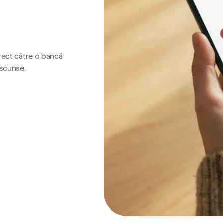
irect către o bancă
ascunse.