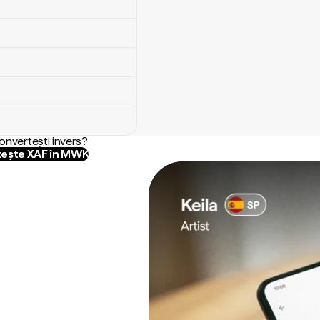
convertești invers?
ește XAF în MWK