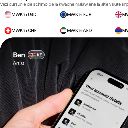
Vezi cursurile de schimb de la kwache malawiene la alte valute im
MWK în USD
MWK în EUR
MW
MWK în CHF
MWK în AED
MW