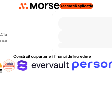
Descarcă aplicația
C la
unse,
Construit cu parteneri financi de încredere