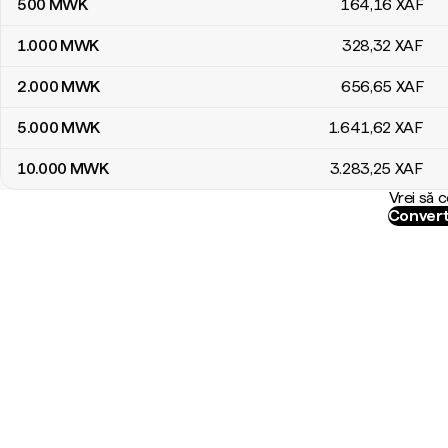
500
MWK
164
,16
XAF
1.000
MWK
328
,32
XAF
2.000
MWK
656
,65
XAF
5.000
MWK
1.641
,62
XAF
10.000
MWK
3.283
,25
XAF
Vrei să 
Convert