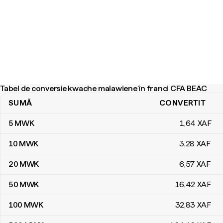
Tabel de conversie kwache malawiene în franci CFA BEAC
SUMĂ
CONVERTIT
Tabel de conversie kwache malawiene în franci CFA BEAC
5
MWK
1
,64
XAF
10
MWK
3
,28
XAF
20
MWK
6
,57
XAF
50
MWK
16
,42
XAF
100
MWK
32
,83
XAF