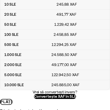
10
SLE
245
,88
XAF
20
SLE
491
,77
XAF
50
SLE
1.229
,42
XAF
100
SLE
2.458
,85
XAF
500
SLE
12.294
,25
XAF
1.000
SLE
24.588
,50
XAF
2.000
SLE
49.177
,00
XAF
5.000
SLE
122.942
,50
XAF
10.000
SLE
245.885
,00
XAF
Vrei să convertești invers?
Convertește XAF în SLE
PLĂȚI