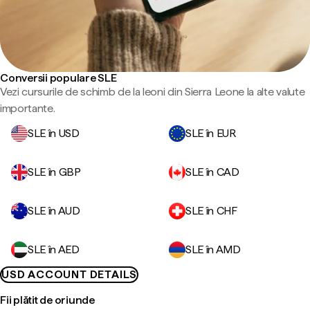
Conversii populare SLE
Vezi cursurile de schimb de la leoni din Sierra Leone la alte valute
importante.
SLE în USD
SLE în EUR
SLE în GBP
SLE în CAD
SLE în AUD
SLE în CHF
SLE în AED
SLE în AMD
USD ACCOUNT DETAILS
Fii plătit de oriunde