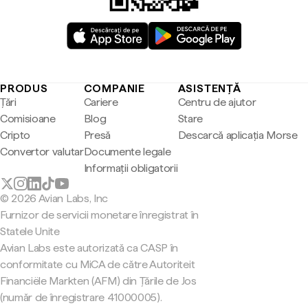
PRODUS
COMPANIE
ASISTENȚĂ
Țări
Cariere
Centru de ajutor
Comisioane
Blog
Stare
Cripto
Presă
Descarcă aplicația Morse
Convertor valutar
Documente legale
Informații obligatorii
© 2026 Avian Labs, Inc
Furnizor de servicii monetare înregistrat în
Statele Unite
Avian Labs este autorizată ca CASP în
conformitate cu MiCA de către Autoriteit
Financiële Markten (AFM) din Țările de Jos
(număr de înregistrare 41000005).