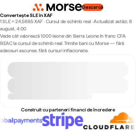
Descarcă
Convertește SLE în XAF
1 SLE ≈ 24,5885 XAF · Cursul de schimb real
·
Actualizat astăzi, 8
august, 4:00
Vede cât valorează 1.000 leone din Sierra Leone în franc CFA
BEAC la cursul de schimb real. Trimite bani cu Morse — fără
adaosuri ascunse, fără cursuri inflacionate.
Construit cu parteneri financi de încredere