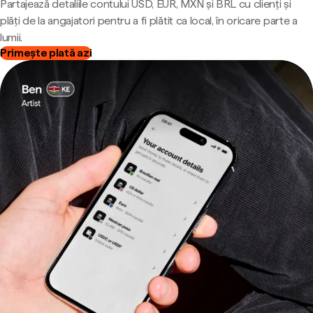
Partajează detaliile contului USD, EUR, MXN și BRL cu clienți și
plăți de la angajatori pentru a fi plătit ca local, în oricare parte a
lumii.
Primește plată azi