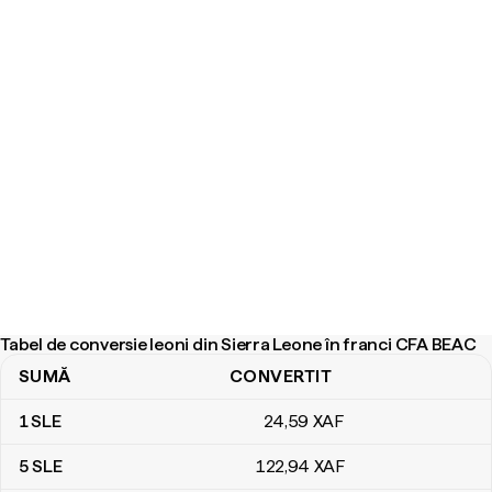
Tabel de conversie leoni din Sierra Leone în franci CFA BEAC
SUMĂ
CONVERTIT
Tabel de conversie leoni din Sierra Leone în franci CFA BEAC
1
SLE
24
,59
XAF
5
SLE
122
,94
XAF