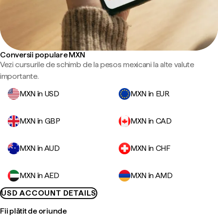
Conversii populare MXN
Vezi cursurile de schimb de la pesos mexicani la alte valute
importante.
MXN în USD
MXN în EUR
MXN în GBP
MXN în CAD
MXN în AUD
MXN în CHF
MXN în AED
MXN în AMD
USD ACCOUNT DETAILS
Fii plătit de oriunde