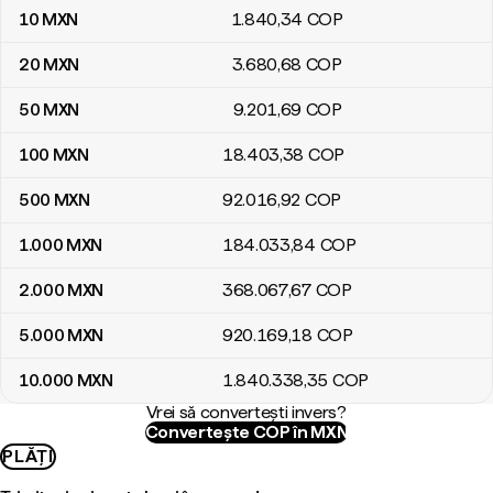
10
MXN
1.840
,34
COP
20
MXN
3.680
,68
COP
50
MXN
9.201
,69
COP
100
MXN
18.403
,38
COP
500
MXN
92.016
,92
COP
1.000
MXN
184.033
,84
COP
2.000
MXN
368.067
,67
COP
5.000
MXN
920.169
,18
COP
10.000
MXN
1.840.338
,35
COP
Vrei să convertești invers?
Convertește COP în MXN
PLĂȚI