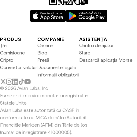
PRODUS
COMPANIE
ASISTENȚĂ
Țări
Cariere
Centru de ajutor
Comisioane
Blog
Stare
Cripto
Presă
Descarcă aplicația Morse
Convertor valutar
Documente legale
Informații obligatorii
© 2026 Avian Labs, Inc
Furnizor de servicii monetare înregistrat în
Statele Unite
Avian Labs este autorizată ca CASP în
conformitate cu MiCA de către Autoriteit
Financiële Markten (AFM) din Țările de Jos
(număr de înregistrare 41000005).