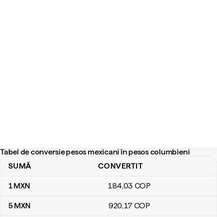
Tabel de conversie pesos mexicani în pesos columbieni
SUMĂ
CONVERTIT
Tabel de conversie pesos mexicani în pesos columbieni
1
MXN
184
,03
COP
5
MXN
920
,17
COP