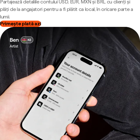
Partajează detaliile contului USD, EUR, MXN și BRL cu clienți și
plăți de la angajatori pentru a fi plătit ca local, în oricare parte a
lumii.
Primește plată azi