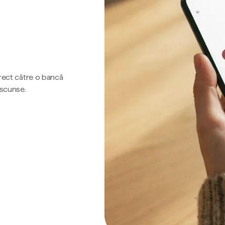
irect către o bancă
ascunse.