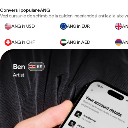
Conversii populare ANG
Vezi cursurile de schimb de la guldeni neerlandezi antilezi la alte 
ANG în USD
ANG în EUR
AN
ANG în CHF
ANG în AED
AN