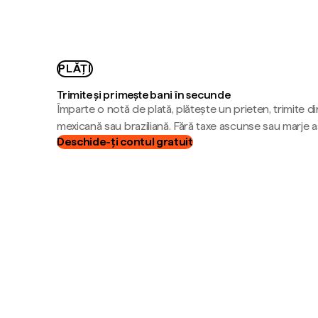
PLĂȚI
Trimite și primește bani în secunde
Împarte o notă de plată, plătește un prieten, trimite d
mexicană sau braziliană. Fără taxe ascunse sau marje 
Deschide-ți contul gratuit