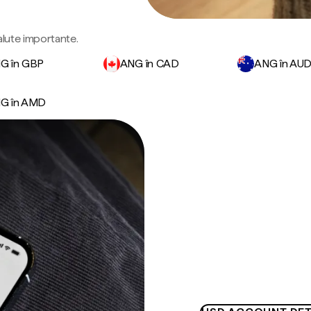
valute importante.
G în GBP
ANG în CAD
ANG în AU
G în AMD