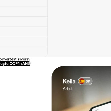
convertești invers?
ește COP în ANG