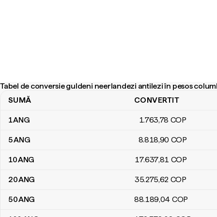
Tabel de conversie guldeni neerlandezi antilezi în pesos colum
SUMĂ
CONVERTIT
Tabel de conversie guldeni neerlandezi antilezi în pesos columbie
1
ANG
1.763
,78
COP
5
ANG
8.818
,90
COP
10
ANG
17.637
,81
COP
20
ANG
35.275
,62
COP
50
ANG
88.189
,04
COP