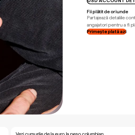
USD ACCOUNT DET
Fii plătit de oriunde
Partajează detaliile cont
angajatori pentru a fi plă
Primește plată azi
Vezi cursurile de la euro la peso columbian