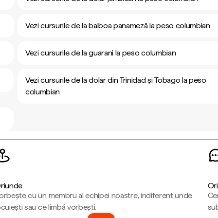
Vezi cursurile de la balboa panameză la peso columbian
Vezi cursurile de la guarani la peso columbian
Vezi cursurile de la dolar din Trinidad și Tobago la peso
columbian
riunde
Ori
orbește cu un membru al echipei noastre, indiferent unde
Cen
ocuiești sau ce limbă vorbești.
sub