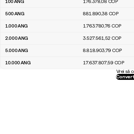
100
ANG
176.378
,08
COP
500
ANG
881.890
,38
COP
1.000
ANG
1.763.780
,76
COP
2.000
ANG
3.527.561
,52
COP
5.000
ANG
8.818.903
,79
COP
10.000
ANG
17.637.807
,59
COP
Vrei să 
Convert