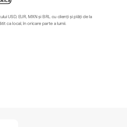
AILS
ului USD, EUR, MXN și BRL cu clienți și plăți de la
tit ca local, în oricare parte a lumii.