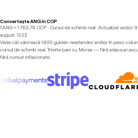
Convertește ANG în COP
1 ANG ≈ 1.763,78 COP · Cursul de schimb real
·
Actualizat astăzi, 9
august, 12:22
Vede cât valorează 1.800 gulden neerlandez antilez în peso colum
cursul de schimb real. Trimite bani cu Morse — fără adaosuri asc
fără cursuri inflacionate.