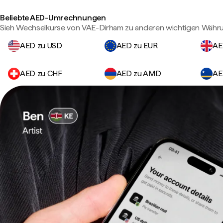
Beliebte AED-Umrechnungen
Sieh Wechselkurse von VAE-Dirham zu anderen wichtigen Währ
AED zu USD
AED zu EUR
AE
AED zu CHF
AED zu AMD
AE