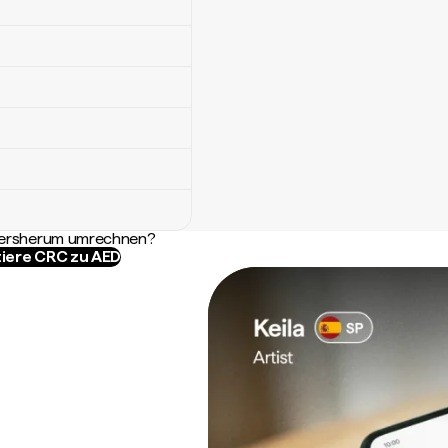
ndersherum umrechnen?
iere CRC zu AED