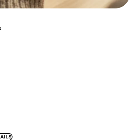
D
AILS