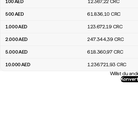
100
AED
12.367
,22
CRC
500
AED
61.836
,10
CRC
1.000
AED
123.672
,19
CRC
2.000
AED
247.344
,39
CRC
5.000
AED
618.360
,97
CRC
10.000
AED
1.236.721
,93
CRC
Willst du a
Konvert