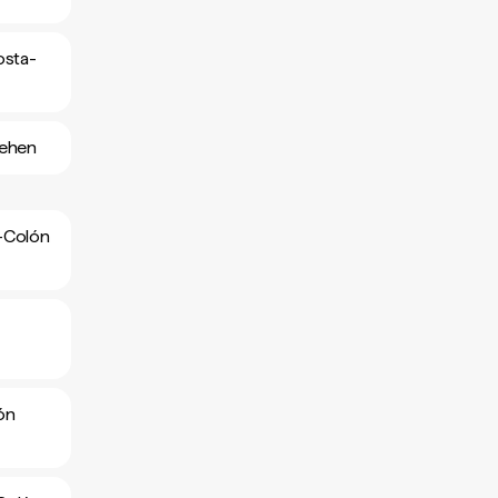
osta-
sehen
a-Colón
ón