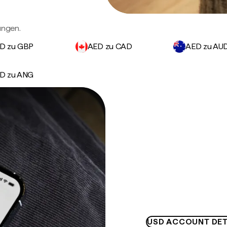
ungen.
D zu GBP
AED zu CAD
AED zu AU
D zu ANG
USD ACCOUNT DET