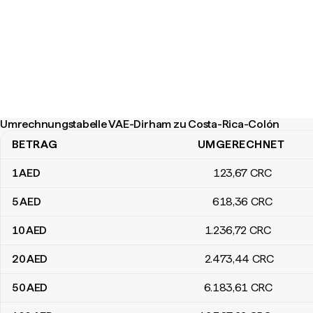
Umrechnungstabelle VAE-Dirham zu Costa-Rica-Colón
BETRAG
UMGERECHNET
Umrechnungstabelle VAE-Dirham zu Costa-Rica-Colón
1
AED
123
,67
CRC
5
AED
618
,36
CRC
10
AED
1.236
,72
CRC
20
AED
2.473
,44
CRC
50
AED
6.183
,61
CRC