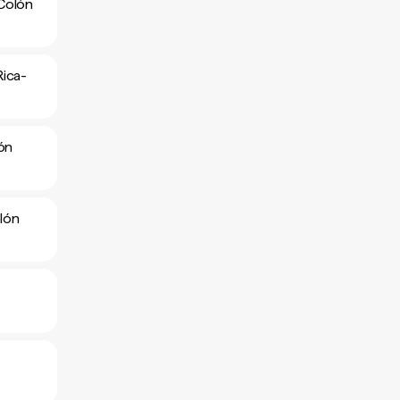
Colón
ica-
ón
lón
n