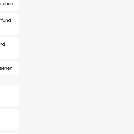
nsehen
Pfund
und
nsehen
d