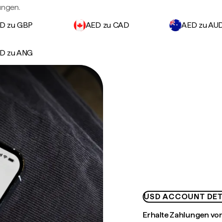
ungen.
D zu GBP
AED zu CAD
AED zu AU
D zu ANG
USD ACCOUNT DET
Erhalte Zahlungen von