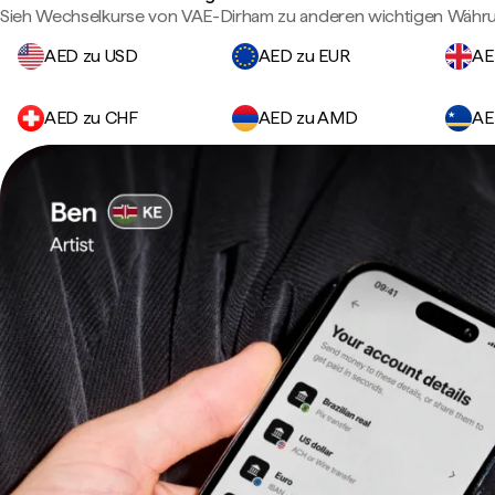
Sieh Wechselkurse von VAE-Dirham zu anderen wichtigen Währ
AED zu USD
AED zu EUR
AE
AED zu CHF
AED zu AMD
AE