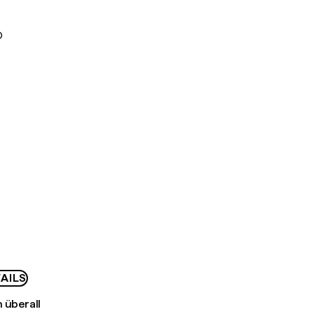
D
AILS
 überall