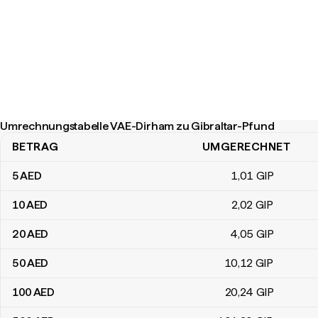
Umrechnungstabelle VAE-Dirham zu Gibraltar-Pfund
BETRAG
UMGERECHNET
Umrechnungstabelle VAE-Dirham zu Gibraltar-Pfund
5
AED
1
,01
GIP
10
AED
2
,02
GIP
20
AED
4
,05
GIP
50
AED
10
,12
GIP
100
AED
20
,24
GIP