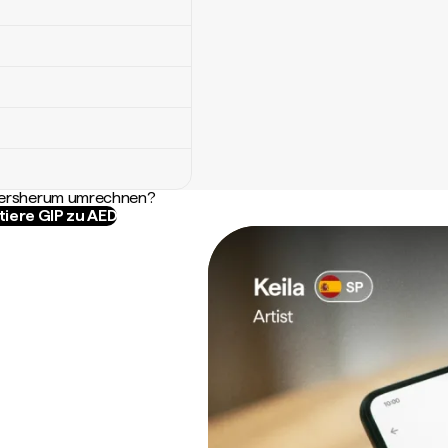
ndersherum umrechnen?
tiere GIP zu AED