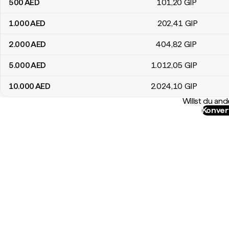
500
AED
101
,20
GIP
1.000
AED
202
,41
GIP
2.000
AED
404
,82
GIP
5.000
AED
1.012
,05
GIP
10.000
AED
2.024
,10
GIP
Willst du a
Konver