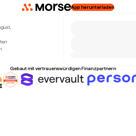
App herunterladen
ugust,
hten
n
Gebaut mit vertrauenswürdigen Finanzpartnern