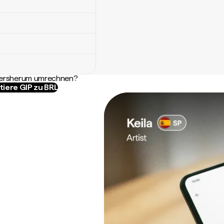
ndersherum umrechnen?
tiere GIP zu BRL