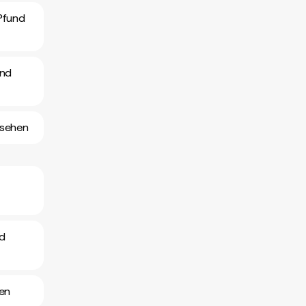
Pfund
und
nsehen
nd
hen