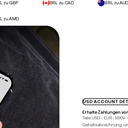
L zu GBP
BRL zu CAD
BRL zu AU
L zu AMD
USD ACCOUNT DET
Erhalte Zahlungen von
Teile USD-, EUR-, MXN
Gehaltsabrechnung, um 