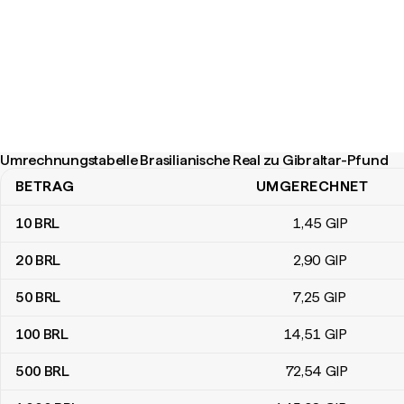
Umrechnungstabelle Brasilianische Real zu Gibraltar-Pfund
BETRAG
UMGERECHNET
Umrechnungstabelle Brasilianische Real zu Gibraltar-Pfund
10
BRL
1
,45
GIP
20
BRL
2
,90
GIP
50
BRL
7
,25
GIP
100
BRL
14
,51
GIP
500
BRL
72
,54
GIP