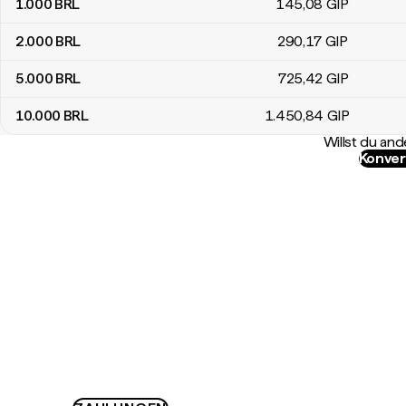
1.000
BRL
145
,08
GIP
2.000
BRL
290
,17
GIP
5.000
BRL
725
,42
GIP
10.000
BRL
1.450
,84
GIP
Willst du a
Konver