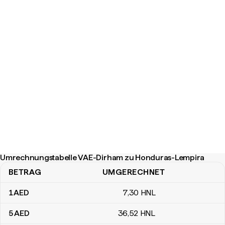
Umrechnungstabelle VAE-Dirham zu Honduras-Lempira
BETRAG
UMGERECHNET
Umrechnungstabelle VAE-Dirham zu Honduras-Lempira
1
AED
7
,30
HNL
5
AED
36
,52
HNL