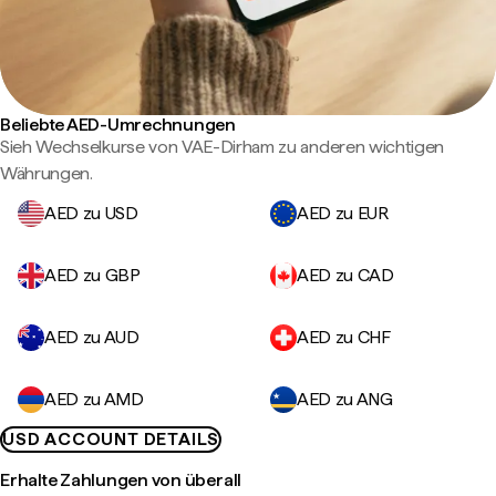
Beliebte AED-Umrechnungen
Sieh Wechselkurse von VAE-Dirham zu anderen wichtigen
Währungen.
AED zu USD
AED zu EUR
AED zu GBP
AED zu CAD
AED zu AUD
AED zu CHF
AED zu AMD
AED zu ANG
USD ACCOUNT DETAILS
Erhalte Zahlungen von überall