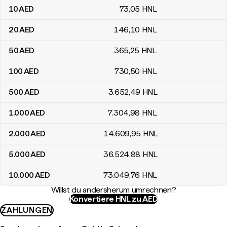
10
AED
73
,05
HNL
20
AED
146
,10
HNL
50
AED
365
,25
HNL
100
AED
730
,50
HNL
500
AED
3.652
,49
HNL
1.000
AED
7.304
,98
HNL
2.000
AED
14.609
,95
HNL
5.000
AED
36.524
,88
HNL
10.000
AED
73.049
,76
HNL
Willst du andersherum umrechnen?
Konvertiere HNL zu AED
ZAHLUNGEN