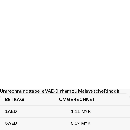
Umrechnungstabelle VAE-Dirham zu Malaysische Ringgit
BETRAG
UMGERECHNET
Umrechnungstabelle VAE-Dirham zu Malaysische Ringgit
1
AED
1
,11
MYR
5
AED
5
,57
MYR