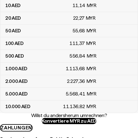
10
AED
11
,14
MYR
20
AED
22
,27
MYR
50
AED
55
,68
MYR
100
AED
111
,37
MYR
500
AED
556
,84
MYR
1.000
AED
1.113
,68
MYR
2.000
AED
2.227
,36
MYR
5.000
AED
5.568
,41
MYR
10.000
AED
11.136
,82
MYR
Willst du andersherum umrechnen?
Konvertiere MYR zu AED
ZAHLUNGEN