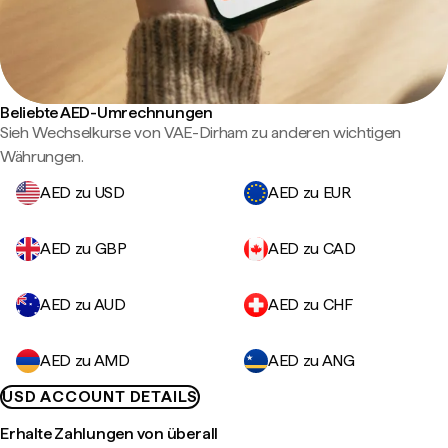
Beliebte AED-Umrechnungen
Sieh Wechselkurse von VAE-Dirham zu anderen wichtigen
Währungen.
AED zu USD
AED zu EUR
AED zu GBP
AED zu CAD
AED zu AUD
AED zu CHF
AED zu AMD
AED zu ANG
USD ACCOUNT DETAILS
Erhalte Zahlungen von überall