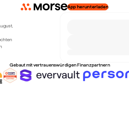
App herunterladen
 August,
echten
n
Gebaut mit vertrauenswürdigen Finanzpartnern