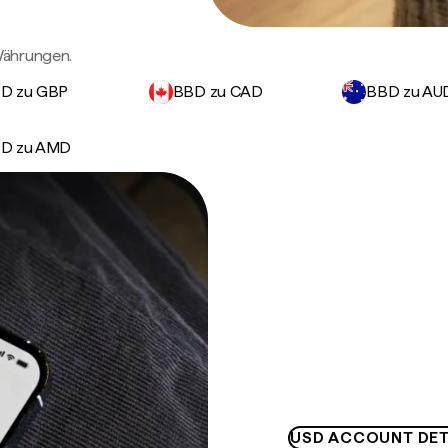
Währungen.
D zu GBP
BBD zu CAD
BBD zu AU
D zu AMD
USD ACCOUNT DET