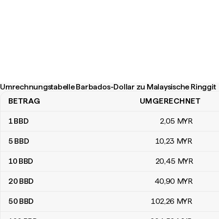
Umrechnungstabelle Barbados-Dollar zu Malaysische Ringgit
BETRAG
UMGERECHNET
Umrechnungstabelle Barbados-Dollar zu Malaysische Ringgit
1
BBD
2
,05
MYR
5
BBD
10
,23
MYR
10
BBD
20
,45
MYR
20
BBD
40
,90
MYR
50
BBD
102
,26
MYR