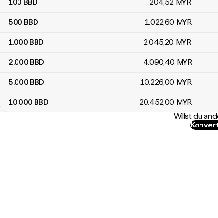
100
BBD
204
,52
MYR
500
BBD
1.022
,60
MYR
1.000
BBD
2.045
,20
MYR
2.000
BBD
4.090
,40
MYR
5.000
BBD
10.226
,00
MYR
10.000
BBD
20.452
,00
MYR
Willst du a
Konvert