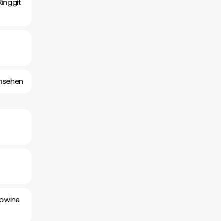
inggit
ansehen
gowina