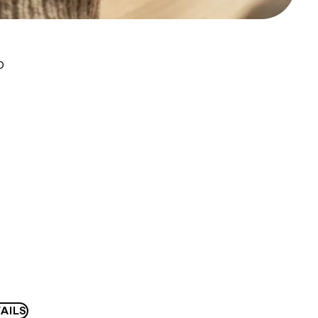
D
AILS