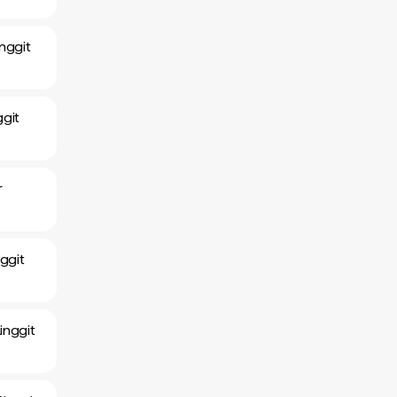
nggit
git
r
ggit
inggit