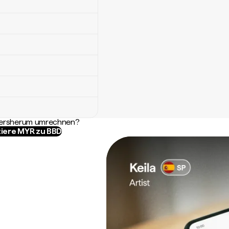
ndersherum umrechnen?
iere MYR zu BBD