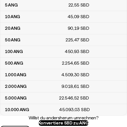
5
ANG
22
,55
SBD
10
ANG
45
,09
SBD
20
ANG
90
,19
SBD
50
ANG
225
,47
SBD
100
ANG
450
,93
SBD
500
ANG
2.254
,65
SBD
1.000
ANG
4.509
,30
SBD
2.000
ANG
9.018
,61
SBD
5.000
ANG
22.546
,52
SBD
10.000
ANG
45.093
,03
SBD
Willst du andersherum umrechnen?
Konvertiere SBD zu ANG