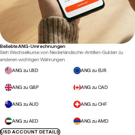
Beliebte ANG-Umrechnungen
Sieh Wechselkurse von Niederländische-Antillen-Gulden zu
anderen wichtigen Währungen.
ANG zu USD
ANG zu EUR
ANG zu GBP
ANG zu CAD
ANG zu AUD
ANG zu CHF
ANG zu AED
ANG zu AMD
USD ACCOUNT DETAILS