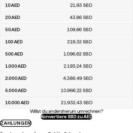
10
AED
21
,93
SBD
20
AED
43
,86
SBD
50
AED
109
,66
SBD
100
AED
219
,32
SBD
500
AED
1.096
,62
SBD
1.000
AED
2.193
,24
SBD
2.000
AED
4.386
,49
SBD
5.000
AED
10.966
,22
SBD
10.000
AED
21.932
,43
SBD
Willst du andersherum umrechnen?
Konvertiere SBD zu AED
ZAHLUNGEN