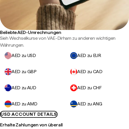
Beliebte AED-Umrechnungen
Sieh Wechselkurse von VAE-Dirham zu anderen wichtigen
Währungen.
AED zu USD
AED zu EUR
AED zu GBP
AED zu CAD
AED zu AUD
AED zu CHF
AED zu AMD
AED zu ANG
USD ACCOUNT DETAILS
Erhalte Zahlungen von überall