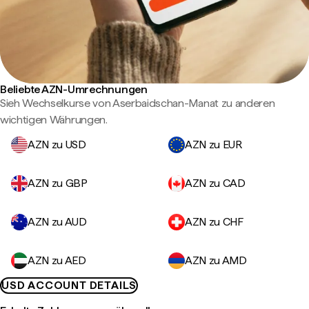
Beliebte AZN-Umrechnungen
Sieh Wechselkurse von Aserbaidschan-Manat zu anderen
wichtigen Währungen.
AZN zu USD
AZN zu EUR
AZN zu GBP
AZN zu CAD
AZN zu AUD
AZN zu CHF
AZN zu AED
AZN zu AMD
USD ACCOUNT DETAILS