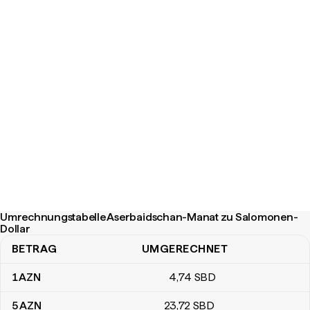
Umrechnungstabelle Aserbaidschan-Manat zu Salomonen-
Dollar
BETRAG
UMGERECHNET
Umrechnungstabelle Aserbaidschan-Manat zu Salomonen-Dollar
1
AZN
4
,74
SBD
5
AZN
23
,72
SBD