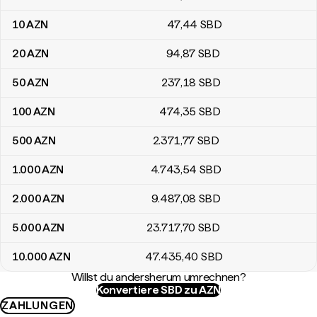
10
AZN
47
,44
SBD
20
AZN
94
,87
SBD
50
AZN
237
,18
SBD
100
AZN
474
,35
SBD
500
AZN
2.371
,77
SBD
1.000
AZN
4.743
,54
SBD
2.000
AZN
9.487
,08
SBD
5.000
AZN
23.717
,70
SBD
10.000
AZN
47.435
,40
SBD
Willst du andersherum umrechnen?
Konvertiere SBD zu AZN
ZAHLUNGEN