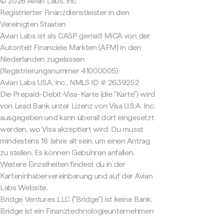
© 2026 Avian Labs, Inc
Registrierter Finanzdienstleister in den
Vereinigten Staaten
Avian Labs ist als CASP gemäß MiCA von der
Autoriteit Financiële Markten (AFM) in den
Niederlanden zugelassen
(Registrierungsnummer 41000005).
Avian Labs USA, Inc., NMLS ID # 2639252
Die Prepaid-Debit-Visa-Karte (die "Karte") wird
von Lead Bank unter Lizenz von Visa U.S.A. Inc.
ausgegeben und kann überall dort eingesetzt
werden, wo Visa akzeptiert wird. Du musst
mindestens 18 Jahre alt sein, um einen Antrag
zu stellen. Es können Gebühren anfallen.
Weitere Einzelheiten findest du in der
Karteninhabervereinbarung und auf der Avian
Labs Website.
Bridge Ventures LLC ("Bridge") ist keine Bank.
Bridge ist ein Finanztechnologieunternehmen