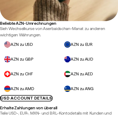
Beliebte AZN-Umrechnungen
Sieh Wechselkurse von Aserbaidschan-Manat zu anderen
wichtigen Währungen.
AZN zu USD
AZN zu EUR
AZN zu GBP
AZN zu AUD
AZN zu CHF
AZN zu AED
AZN zu AMD
AZN zu ANG
USD ACCOUNT DETAILS
Erhalte Zahlungen von überall
Teile USD-, EUR-, MXN- und BRL-Kontodetails mit Kunden und