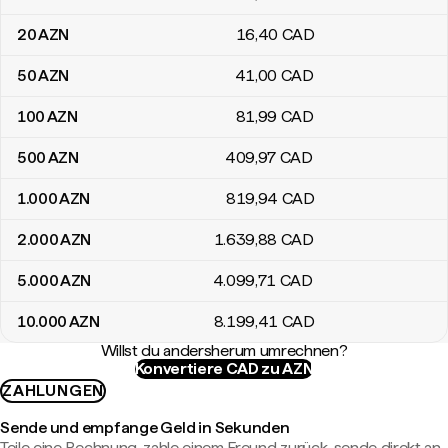
20
AZN
16
,40
CAD
50
AZN
41
,00
CAD
100
AZN
81
,99
CAD
500
AZN
409
,97
CAD
1.000
AZN
819
,94
CAD
2.000
AZN
1.639
,88
CAD
5.000
AZN
4.099
,71
CAD
10.000
AZN
8.199
,41
CAD
Willst du andersherum umrechnen?
Konvertiere CAD zu AZN
ZAHLUNGEN
Sende und empfange Geld in Sekunden
Teile eine Rechnung, zahle einem Freund zurück, sende direkt an