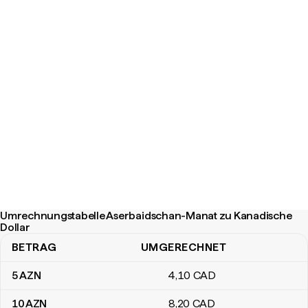
Umrechnungstabelle Aserbaidschan-Manat zu Kanadische
Dollar
BETRAG
UMGERECHNET
Umrechnungstabelle Aserbaidschan-Manat zu Kanadische Dollar
5
AZN
4
,10
CAD
10
AZN
8
,20
CAD