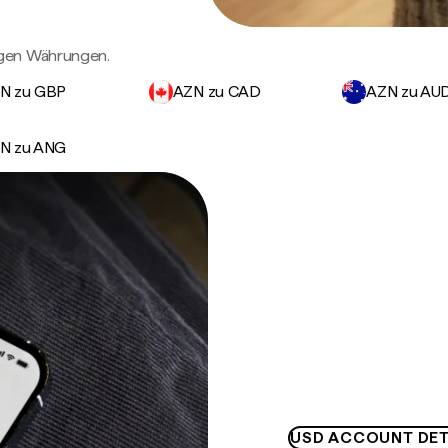
igen Währungen.
N zu GBP
AZN zu CAD
AZN zu AU
N zu ANG
USD ACCOUNT DET