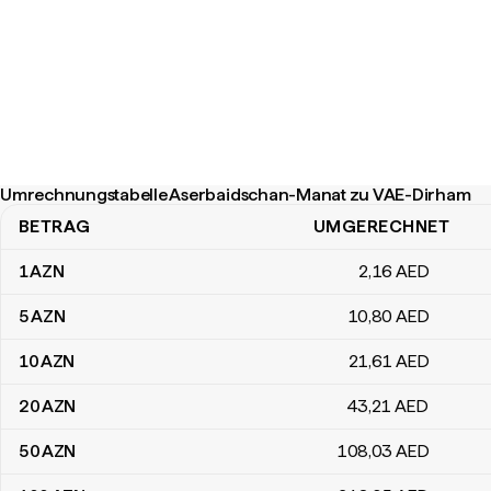
Umrechnungstabelle Aserbaidschan-Manat zu VAE-Dirham
BETRAG
UMGERECHNET
Umrechnungstabelle Aserbaidschan-Manat zu VAE-Dirham
1
AZN
2
,16
AED
5
AZN
10
,80
AED
10
AZN
21
,61
AED
20
AZN
43
,21
AED
50
AZN
108
,03
AED