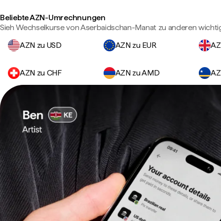
Beliebte AZN-Umrechnungen
Sieh Wechselkurse von Aserbaidschan-Manat zu anderen wicht
AZN zu USD
AZN zu EUR
AZ
AZN zu CHF
AZN zu AMD
AZ