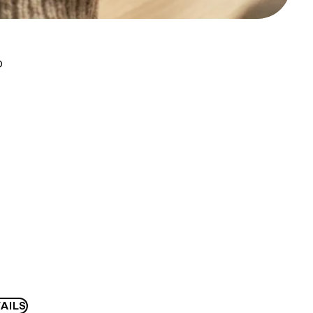
D
AILS