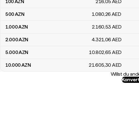
100
AZN
216
,05
AED
500
AZN
1.080
,26
AED
1.000
AZN
2.160
,53
AED
2.000
AZN
4.321
,06
AED
5.000
AZN
10.802
,65
AED
10.000
AZN
21.605
,30
AED
Willst du a
Konver