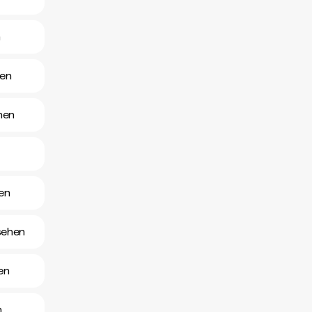
n
hen
hen
en
sehen
en
n