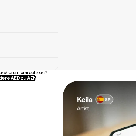
ndersherum umrechnen?
tiere AED zu AZN