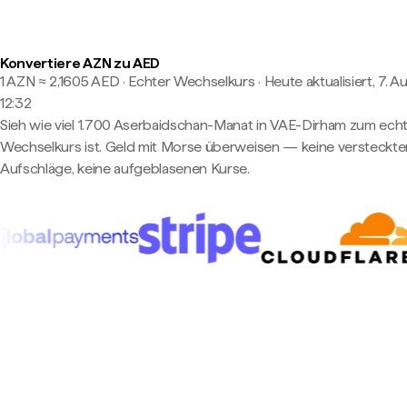
Konvertiere AZN zu AED
1 AZN ≈ 2,1605 AED · Echter Wechselkurs
·
Heute aktualisiert, 7. A
12:32
Sieh wie viel 1.700 Aserbaidschan-Manat in VAE-Dirham zum ech
Wechselkurs ist. Geld mit Morse überweisen — keine versteckte
Aufschläge, keine aufgeblasenen Kurse.